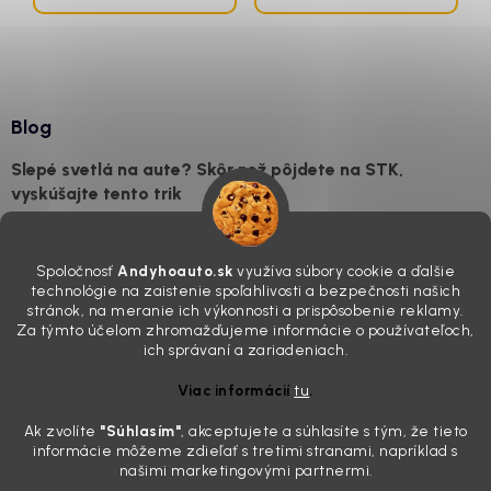
Blog
Slepé svetlá na aute? Skôr než pôjdete na STK,
vyskúšajte tento trik
7.8.2026
Všimli ste si, že vaše auto vyzerá o päť rokov staršie, než v
Spoločnosť
Andyhoauto.sk
využíva súbory cookie a ďalšie
skutočnosti je? Často za to môžu práve „slepé“ svetlomety. Ten
technológie na zaistenie spoľahlivosti a bezpečnosti našich
mliečny, drsný povrch nie je len estetická vada. Keď slnko a soľ urobia
stránok, na meranie ich výkonnosti a prispôsobenie reklamy.
svoje, plexisklo začne svetlo rozptyľovať namiesto to...
Za týmto účelom zhromažďujeme informácie o používateľoch,
Zabudnite na handru. Ak chcete mať auto naozaj čisté,
ich správaní a zariadeniach.
potrebujete tento nástroj za pár eur
Viac informácií
tu
.
4.8.2026
Ak zvolíte
"Súhlasím
"
, akceptujete a súhlasíte s tým, že tieto
Poznáte ten moment. Vonku svieti slnko, vy sedíte v čerstvo
informácie môžeme zdieľať s tretími stranami, napríklad s
„upratanom“ aute, no pri pohľade na palubnú dosku vás ide poraziť. V
našimi marketingovými partnermi.
mriežkach ventilácie, okolo tlačidiel a v švíkoch sedačiek na vás stále