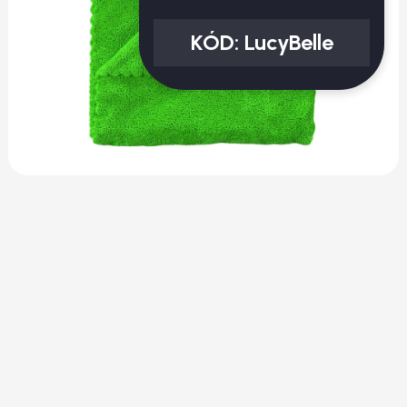
KÓD:
LucyBelle