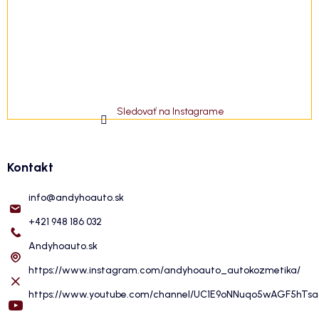
Sledovať na Instagrame
Kontakt
info
@
andyhoauto.sk
+421 948 186 032
Andyhoauto.sk
https://www.instagram.com/andyhoauto_autokozmetika/
https://www.youtube.com/channel/UC1E9oNNuqo5wAGF5hTs