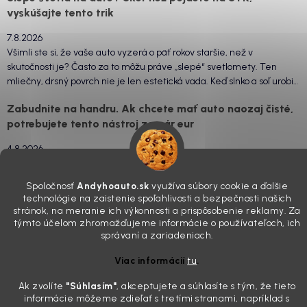
vyskúšajte tento trik
7.8.2026
Všimli ste si, že vaše auto vyzerá o päť rokov staršie, než v
skutočnosti je? Často za to môžu práve „slepé“ svetlomety. Ten
mliečny, drsný povrch nie je len estetická vada. Keď slnko a soľ urobia
svoje, plexisklo začne svetlo rozptyľovať namiesto to...
Zabudnite na handru. Ak chcete mať auto naozaj čisté,
potrebujete tento nástroj za pár eur
4.8.2026
Poznáte ten moment. Vonku svieti slnko, vy sedíte v čerstvo
„upratanom“ aute, no pri pohľade na palubnú dosku vás ide poraziť. V
Spoločnosť
Andyhoauto.sk
využíva súbory cookie a ďalšie
mriežkach ventilácie, okolo tlačidiel a v švíkoch sedačiek na vás stále
technológie na zaistenie spoľahlivosti a bezpečnosti našich
drzo pozerá prach. Handra ani vysávač tam jednodu...
stránok, na meranie ich výkonnosti a prispôsobenie reklamy. Za
Detailing nemusí stáť výplatu: 5 kúskov autokozmetiky,
týmto účelom zhromažďujeme informácie o používateľoch, ich
ktoré sa teraz reálne oplatia
správaní a zariadeniach.
31.7.2026
Viac informácií
tu
.
Sobotné ráno, káva v ruke a pred vami zaprášená kapota. Pre
Ak zvolíte
"Súhlasím
"
, akceptujete a súhlasíte s tým, že tieto
niekoho nuda, pre nás najlepší relax. Lenže keď si v košíku spočítate
informácie môžeme zdieľať s tretími stranami, napríklad s
všetky tie fľaštičky, šampóny a utierky, výsledná suma vie poriadne