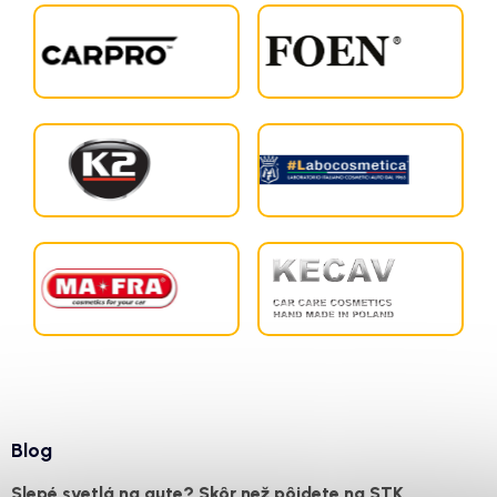
Blog
Slepé svetlá na aute? Skôr než pôjdete na STK,