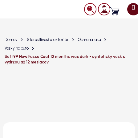
Prejsť
na
Nákupný
obsah
košík
Domov
Starostlivosť o exteriér
Ochrana laku
Vosky na auto
Soft99 New Fusso Coat 12 months wax dark - syntetický vosk s
výdržou až 12 mesiacov