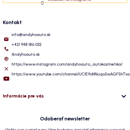
Kontakt
info
@
andyhoauto.sk
+421 948 186 032
Andyhoauto.sk
https://www.instagram.com/andyhoauto_autokozmetika/
https://www.youtube.com/channel/UC1E9oNNuqo5wAGF5hTs
Informácie pre vás
Odoberať newsletter
Vložte svoj e-mail a my Vám budeme zasielať informácie o nových