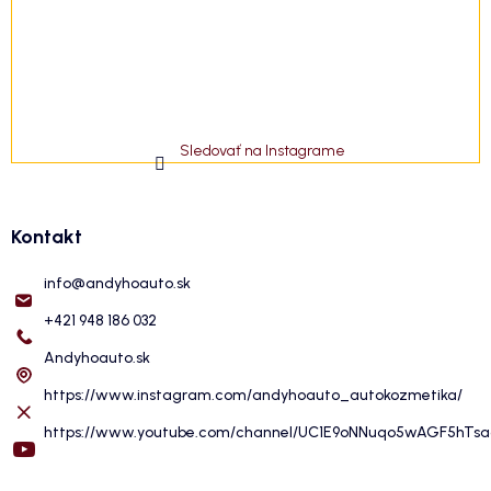
Sledovať na Instagrame
Kontakt
info
@
andyhoauto.sk
+421 948 186 032
Andyhoauto.sk
https://www.instagram.com/andyhoauto_autokozmetika/
https://www.youtube.com/channel/UC1E9oNNuqo5wAGF5hTs