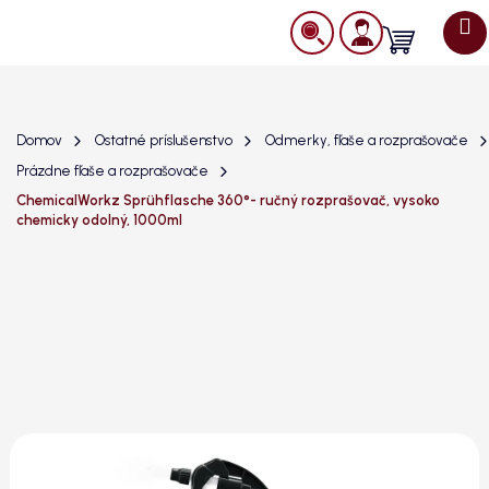
Prejsť
na
Nákupný
obsah
košík
Domov
Ostatné príslušenstvo
Odmerky, fľaše a rozprašovače
Prázdne fľaše a rozprašovače
ChemicalWorkz Sprühflasche 360°- ručný rozprašovač, vysoko
chemicky odolný, 1000ml