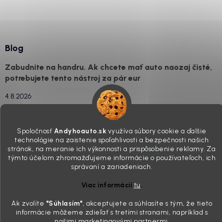
Blog
Zabudnite na handru. Ak chcete mať auto naozaj čisté,
potrebujete tento nástroj za pár eur
4.8.2026
Poznáte ten moment. Vonku svieti slnko, vy sedíte v čerstvo
„upratanom“ aute, no pri pohľade na palubnú dosku vás ide poraziť. V
mriežkach ventilácie, okolo tlačidiel a v švíkoch sedačiek na vás stále
Spoločnosť
Andyhoauto.sk
využíva súbory cookie a ďalšie
drzo pozerá prach. Handra ani vysávač tam jednodu...
technológie na zaistenie spoľahlivosti a bezpečnosti našich
Detailing nemusí stáť výplatu: 5 kúskov autokozmetiky,
stránok, na meranie ich výkonnosti a prispôsobenie reklamy. Za
ktoré sa teraz reálne oplatia
týmto účelom zhromažďujeme informácie o používateľoch, ich
správaní a zariadeniach.
31.7.2026
Viac informácií
tu
.
Sobotné ráno, káva v ruke a pred vami zaprášená kapota. Pre
niekoho nuda, pre nás najlepší relax. Lenže keď si v košíku spočítate
Ak zvolíte
"Súhlasím
"
, akceptujete a súhlasíte s tým, že tieto
všetky tie fľaštičky, šampóny a utierky, výsledná suma vie poriadne
informácie môžeme zdieľať s tretími stranami, napríklad s
pokaziť náladu. Dobrá správa je, že aj profi výbava ...
našimi marketingovými partnermi.