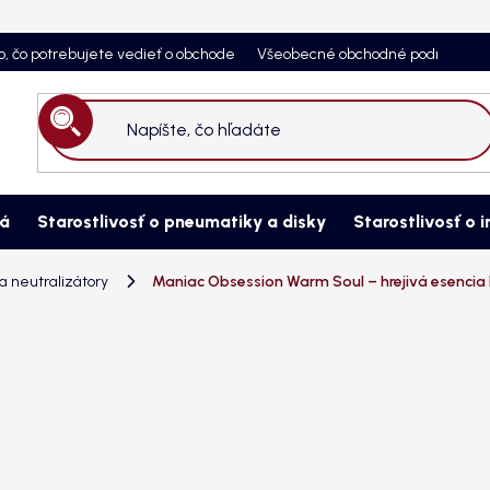
o, čo potrebujete vedieť o obchode
Všeobecné obchodné podmienky
Hľadať
ná
Starostlivosť o pneumatiky a disky
Starostlivosť o i
 neutralizátory
Maniac Obsession Warm Soul – hrejivá esencia 