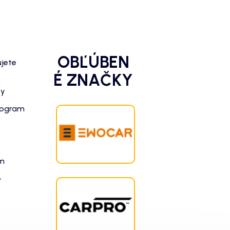
OBĽÚBEN
ujete
É ZNAČKY
zy
rogram
am
-