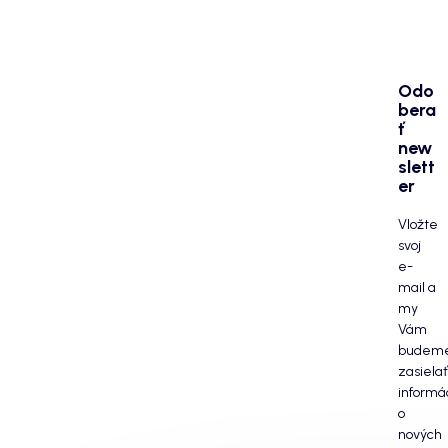
Odo
bera
ť
new
slett
er
Vložte
svoj
e-
mail a
my
Vám
budem
zasielať
informá
o
nových