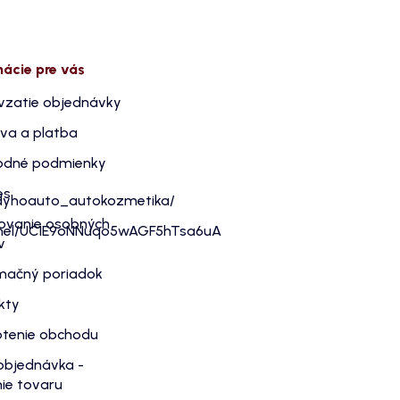
mácie pre vás
vzatie objednávky
va a platba
dné podmienky
es
dyhoauto_autokozmetika/
ovanie osobných
nnel/UC1E9oNNuqo5wAGF5hTsa6uA
v
mačný poriadok
kty
tenie obchodu
objednávka -
ie tovaru