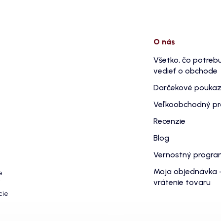
O nás
Všetko, čo potreb
vedieť o obchode
Darčekové pouka
Veľkoobchodný p
Recenzie
Blog
Vernostný progr
Moja objednávka 
e
vrátenie tovaru
cie