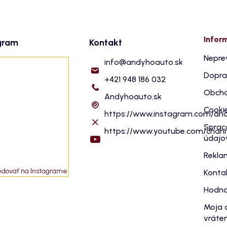
Infor
gram
Kontakt
Nepre
info
@
andyhoauto.sk
Dopra
+421 948 186 032
Obcho
Andyhoauto.sk
Cooki
https://www.instagram.com/an
Sprac
https://www.youtube.com/cha
údajo
Rekla
edovať na Instagrame
Konta
Hodno
Moja 
vráten