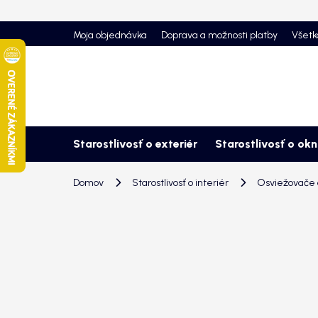
Prejsť
na
Moja objednávka
Doprava a možnosti platby
Všetk
obsah
Starostlivosť o exteriér
Starostlivosť o ok
Domov
Starostlivosť o interiér
Osviežovače a