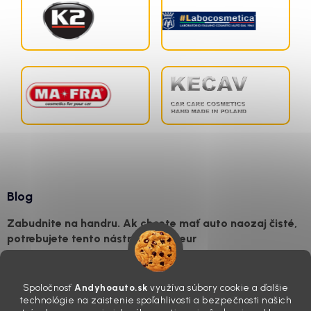
Blog
Zabudnite na handru. Ak chcete mať auto naozaj čisté,
potrebujete tento nástroj za pár eur
4.8.2026
Poznáte ten moment. Vonku svieti slnko, vy sedíte v čerstvo
Spoločnosť
Andyhoauto.sk
využíva súbory cookie a ďalšie
„upratanom“ aute, no pri pohľade na palubnú dosku vás ide poraziť. V
technológie na zaistenie spoľahlivosti a bezpečnosti našich
mriežkach ventilácie, okolo tlačidiel a v švíkoch sedačiek na vás stále