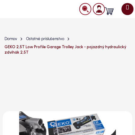
Prejsť
na
Nákupný
obsah
košík
Domov
Ostatné príslušenstvo
GEKO 2,5T Low Profile Garage Trolley Jack - pojazdný hydraulický
zdvihák 2,5T