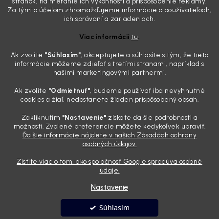
stránok, na meranie ich výkonnosti a prispôsobenie reklamy.
drzo pozerá prach. Handra ani vysávač tam jednodu...
Za týmto účelom zhromažďujeme informácie o používateľoch,
Detailing nemusí stáť výplatu: 5 kúskov autokozmetiky,
ich správaní a zariadeniach.
ktoré sa teraz reálne oplatia
Viac informácií
tu
.
31.7.2026
Ak zvolíte
"Súhlasím
"
, akceptujete a súhlasíte s tým, že tieto
Sobotné ráno, káva v ruke a pred vami zaprášená kapota. Pre
informácie môžeme zdieľať s tretími stranami, napríklad s
niekoho nuda, pre nás najlepší relax. Lenže keď si v košíku spočítate
našimi marketingovými partnermi.
všetky tie fľaštičky, šampóny a utierky, výsledná suma vie poriadne
pokaziť náladu. Dobrá správa je, že aj profi výbava ...
Ak zvolíte
"Odmietnuť"
, budeme používať iba nevyhnutné
Zabudnite na šmuhy: 7 overených vychytávok, ktoré z
cookies a žiaľ, nedostanete žiaden prispôsobený obsah.
vášho auta urobia magnet na pohľady
Zakliknutím
"Nastavenie"
získate ďalšie podrobnosti a
28.7.2026
možnosti. Zvolené preferencie môžete kedykoľvek upraviť.
Ďalšie informácie nájdete v našich Zásadách ochrany
Poznáte ten pocit. Sobota ráno, slnko sa oprie do laku a vy namiesto
osobných údajov.
radosti vidíte len šedý povlak, zaschnuté kvapky a kolesá čierne od
brzdového prachu. Pre niekoho je to len stroj na presun z bodu A do
Zistite viac o tom, ako spoločnosť Google spracúva osobné
bodu B, ale pre nás je to vizitka. Nič nepoka...
údaje.
Nastavenie
Vytvoril Shoptet
Súhlasím