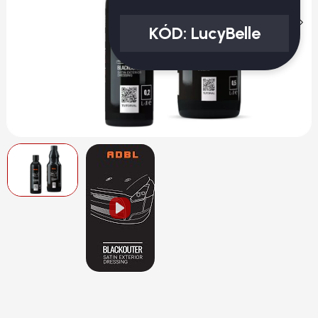
KÓD:
LucyBelle