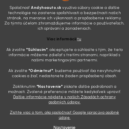
Všimli ste si, že vaše auto vyzerá o päť rokov staršie, než v
Spoločnosť
Andyhoauto.sk
využíva súbory cookie a ďalšie
skutočnosti je? Často za to môžu práve „slepé“ svetlomety. Ten
technológie na zaistenie spoľahlivosti a bezpečnosti našich
mliečny, drsný povrch nie je len estetická vada. Keď slnko a soľ urobia
stránok, na meranie ich výkonnosti a prispôsobenie reklamy.
svoje, plexisklo začne svetlo rozptyľovať namiesto to...
Za týmto účelom zhromažďujeme informácie o používateľoch,
Zabudnite na handru. Ak chcete mať auto naozaj čisté,
ich správaní a zariadeniach.
potrebujete tento nástroj za pár eur
Viac informácií
tu
.
4.8.2026
Ak zvolíte
"Súhlasím
"
, akceptujete a súhlasíte s tým, že tieto
Poznáte ten moment. Vonku svieti slnko, vy sedíte v čerstvo
informácie môžeme zdieľať s tretími stranami, napríklad s
„upratanom“ aute, no pri pohľade na palubnú dosku vás ide poraziť. V
našimi marketingovými partnermi.
mriežkach ventilácie, okolo tlačidiel a v švíkoch sedačiek na vás stále
drzo pozerá prach. Handra ani vysávač tam jednodu...
Ak zvolíte
"Odmietnuť"
, budeme používať iba nevyhnutné
Detailing nemusí stáť výplatu: 5 kúskov autokozmetiky,
cookies a žiaľ, nedostanete žiaden prispôsobený obsah.
ktoré sa teraz reálne oplatia
Zakliknutím
"Nastavenie"
získate ďalšie podrobnosti a
31.7.2026
možnosti. Zvolené preferencie môžete kedykoľvek upraviť.
Ďalšie informácie nájdete v našich Zásadách ochrany
Sobotné ráno, káva v ruke a pred vami zaprášená kapota. Pre
osobných údajov.
niekoho nuda, pre nás najlepší relax. Lenže keď si v košíku spočítate
všetky tie fľaštičky, šampóny a utierky, výsledná suma vie poriadne
Zistite viac o tom, ako spoločnosť Google spracúva osobné
pokaziť náladu. Dobrá správa je, že aj profi výbava ...
údaje.
Nastavenie