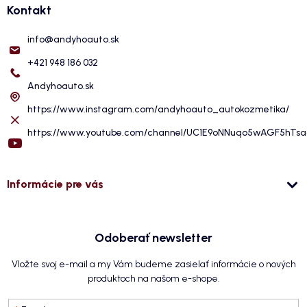
Kontakt
info
@
andyhoauto.sk
+421 948 186 032
Andyhoauto.sk
https://www.instagram.com/andyhoauto_autokozmetika/
https://www.youtube.com/channel/UC1E9oNNuqo5wAGF5hTs
Informácie pre vás
Odoberať newsletter
Vložte svoj e-mail a my Vám budeme zasielať informácie o nových
produktoch na našom e-shope.