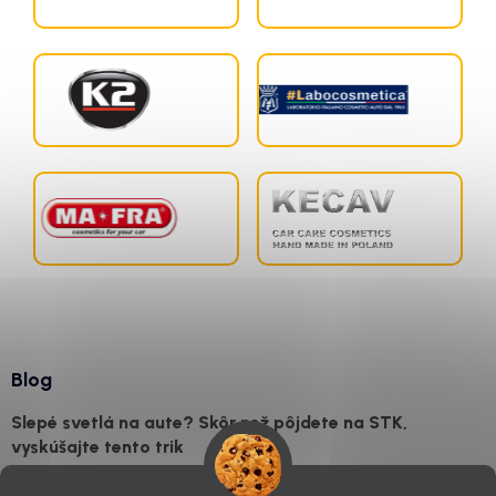
Blog
Slepé svetlá na aute? Skôr než pôjdete na STK,
vyskúšajte tento trik
7.8.2026