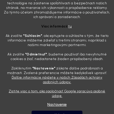
skutočnosti je? Často za to môžu práve „slepé“ svetlomety. Ten
technológie na zaistenie spoľahlivosti a bezpečnosti našich
mliečny, drsný povrch nie je len estetická vada. Keď slnko a soľ urobia
stránok, na meranie ich výkonnosti a prispôsobenie reklamy.
svoje, plexisklo začne svetlo rozptyľovať namiesto to...
Za týmto účelom zhromažďujeme informácie o používateľoch,
Zabudnite na handru. Ak chcete mať auto naozaj čisté,
ich správaní a zariadeniach.
potrebujete tento nástroj za pár eur
Viac informácií
tu
.
4.8.2026
Ak zvolíte
"Súhlasím
"
, akceptujete a súhlasíte s tým, že tieto
Poznáte ten moment. Vonku svieti slnko, vy sedíte v čerstvo
informácie môžeme zdieľať s tretími stranami, napríklad s
„upratanom“ aute, no pri pohľade na palubnú dosku vás ide poraziť. V
našimi marketingovými partnermi.
mriežkach ventilácie, okolo tlačidiel a v švíkoch sedačiek na vás stále
drzo pozerá prach. Handra ani vysávač tam jednodu...
Ak zvolíte
"Odmietnuť"
, budeme používať iba nevyhnutné
Detailing nemusí stáť výplatu: 5 kúskov autokozmetiky,
cookies a žiaľ, nedostanete žiaden prispôsobený obsah.
ktoré sa teraz reálne oplatia
Zakliknutím
"Nastavenie"
získate ďalšie podrobnosti a
31.7.2026
možnosti. Zvolené preferencie môžete kedykoľvek upraviť.
Ďalšie informácie nájdete v našich Zásadách ochrany
Sobotné ráno, káva v ruke a pred vami zaprášená kapota. Pre
osobných údajov.
niekoho nuda, pre nás najlepší relax. Lenže keď si v košíku spočítate
všetky tie fľaštičky, šampóny a utierky, výsledná suma vie poriadne
Zistite viac o tom, ako spoločnosť Google spracúva osobné
pokaziť náladu. Dobrá správa je, že aj profi výbava ...
údaje.
Nastavenie
Vytvoril Shoptet