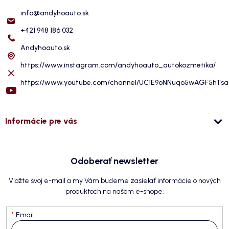
info
@
andyhoauto.sk
+421 948 186 032
Andyhoauto.sk
https://www.instagram.com/andyhoauto_autokozmetika/
https://www.youtube.com/channel/UC1E9oNNuqo5wAGF5hTs
Informácie pre vás
Odoberať newsletter
Vložte svoj e-mail a my Vám budeme zasielať informácie o nových
produktoch na našom e-shope.
Email