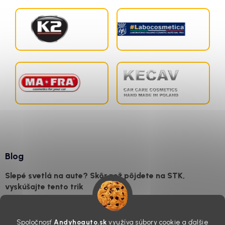
Blog
Slepé svetlá na aute? Skôr než pôjdete na STK,
vyskúšajte tento trik
7.8.2026
Všimli ste si, že vaše auto vyzerá o päť rokov staršie, než v
Spoločnosť
Andyhoauto.sk
využíva súbory cookie a ďalšie