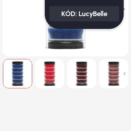
KÓD:
LucyBelle