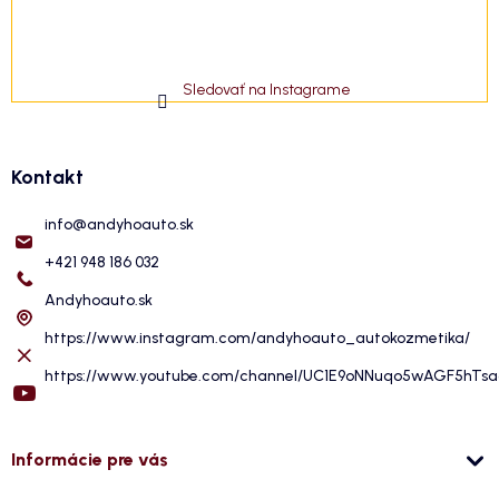
Sledovať na Instagrame
Kontakt
info
@
andyhoauto.sk
+421 948 186 032
Andyhoauto.sk
https://www.instagram.com/andyhoauto_autokozmetika/
https://www.youtube.com/channel/UC1E9oNNuqo5wAGF5hTs
Informácie pre vás