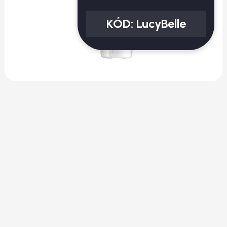
KÓD:
LucyBelle