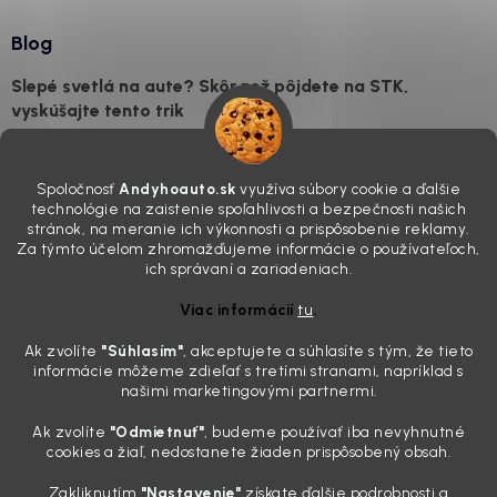
Blog
Slepé svetlá na aute? Skôr než pôjdete na STK,
vyskúšajte tento trik
7.8.2026
Všimli ste si, že vaše auto vyzerá o päť rokov staršie, než v
Spoločnosť
Andyhoauto.sk
využíva súbory cookie a ďalšie
skutočnosti je? Často za to môžu práve „slepé“ svetlomety. Ten
technológie na zaistenie spoľahlivosti a bezpečnosti našich
mliečny, drsný povrch nie je len estetická vada. Keď slnko a soľ urobia
stránok, na meranie ich výkonnosti a prispôsobenie reklamy.
svoje, plexisklo začne svetlo rozptyľovať namiesto to...
Za týmto účelom zhromažďujeme informácie o používateľoch,
Zabudnite na handru. Ak chcete mať auto naozaj čisté,
ich správaní a zariadeniach.
potrebujete tento nástroj za pár eur
Viac informácií
tu
.
4.8.2026
Ak zvolíte
"Súhlasím
"
, akceptujete a súhlasíte s tým, že tieto
Poznáte ten moment. Vonku svieti slnko, vy sedíte v čerstvo
informácie môžeme zdieľať s tretími stranami, napríklad s
„upratanom“ aute, no pri pohľade na palubnú dosku vás ide poraziť. V
našimi marketingovými partnermi.
mriežkach ventilácie, okolo tlačidiel a v švíkoch sedačiek na vás stále
drzo pozerá prach. Handra ani vysávač tam jednodu...
Ak zvolíte
"Odmietnuť"
, budeme používať iba nevyhnutné
Detailing nemusí stáť výplatu: 5 kúskov autokozmetiky,
cookies a žiaľ, nedostanete žiaden prispôsobený obsah.
ktoré sa teraz reálne oplatia
Zakliknutím
"Nastavenie"
získate ďalšie podrobnosti a