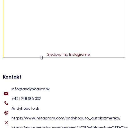
Sledovať na Instagrame
Kontakt
info
@
andyhoauto.sk
+421 948 186 032
Andyhoauto.sk
https://www.instagram.com/andyhoauto_autokozmetika/
https://www.youtube.com/channel/UC1E9oNNuqo5wAGF5hTs