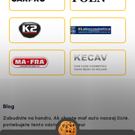
Blog
Zabudnite na handru. Ak chcete mať auto naozaj čisté,
potrebujete tento nástroj za pár eur