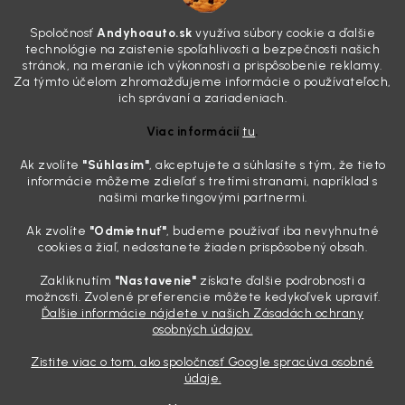
4.8.2026
Poznáte ten moment. Vonku svieti slnko, vy sedíte v čerstvo
Spoločnosť
Andyhoauto.sk
využíva súbory cookie a ďalšie
„upratanom“ aute, no pri pohľade na palubnú dosku vás ide poraziť. V
technológie na zaistenie spoľahlivosti a bezpečnosti našich
mriežkach ventilácie, okolo tlačidiel a v švíkoch sedačiek na vás stále
stránok, na meranie ich výkonnosti a prispôsobenie reklamy.
drzo pozerá prach. Handra ani vysávač tam jednodu...
Za týmto účelom zhromažďujeme informácie o používateľoch,
Detailing nemusí stáť výplatu: 5 kúskov autokozmetiky,
ich správaní a zariadeniach.
ktoré sa teraz reálne oplatia
Viac informácií
tu
.
31.7.2026
Ak zvolíte
"Súhlasím
"
, akceptujete a súhlasíte s tým, že tieto
Sobotné ráno, káva v ruke a pred vami zaprášená kapota. Pre
informácie môžeme zdieľať s tretími stranami, napríklad s
niekoho nuda, pre nás najlepší relax. Lenže keď si v košíku spočítate
našimi marketingovými partnermi.
všetky tie fľaštičky, šampóny a utierky, výsledná suma vie poriadne
pokaziť náladu. Dobrá správa je, že aj profi výbava ...
Ak zvolíte
"Odmietnuť"
, budeme používať iba nevyhnutné
Zabudnite na šmuhy: 7 overených vychytávok, ktoré z
cookies a žiaľ, nedostanete žiaden prispôsobený obsah.
vášho auta urobia magnet na pohľady
Zakliknutím
"Nastavenie"
získate ďalšie podrobnosti a
28.7.2026
možnosti. Zvolené preferencie môžete kedykoľvek upraviť.
Ďalšie informácie nájdete v našich Zásadách ochrany
Poznáte ten pocit. Sobota ráno, slnko sa oprie do laku a vy namiesto
osobných údajov.
radosti vidíte len šedý povlak, zaschnuté kvapky a kolesá čierne od
brzdového prachu. Pre niekoho je to len stroj na presun z bodu A do
Zistite viac o tom, ako spoločnosť Google spracúva osobné
bodu B, ale pre nás je to vizitka. Nič nepoka...
údaje.