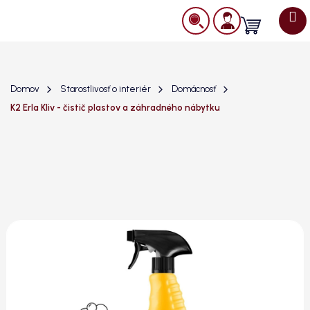
Prejsť
na
Nákupný
obsah
košík
Domov
Starostlivosť o interiér
Domácnosť
K2 Erla Kliv - čistič plastov a záhradného nábytku