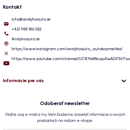
Kontakt
info
@
andyhoauto.sk
+421 948 186 032
Andyhoauto.sk
https://www.instagram.com/andyhoauto_autokozmetika/
https://www.youtube.com/channel/UC1E9oNNuqo5wAGF5hTs
Informácie pre vás
Odoberať newsletter
Vložte svoj e-mail a my Vám budeme zasielať informácie o nových
produktoch na našom e-shope.