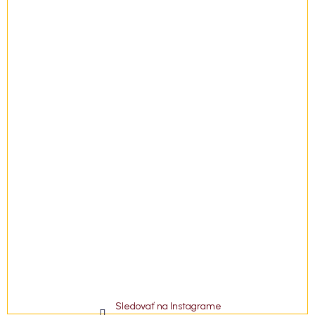
t
i
e
Sledovať na Instagrame