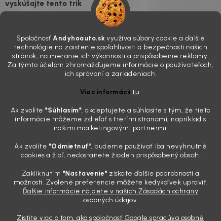
vyskúšajte tento trik
7.8.2026
Všimli ste si, že vaše auto vyzerá o päť rokov staršie, než v
Spoločnosť
Andyhoauto.sk
využíva súbory cookie a ďalšie
skutočnosti je? Často za to môžu práve „slepé“ svetlomety. Ten
technológie na zaistenie spoľahlivosti a bezpečnosti našich
mliečny, drsný povrch nie je len estetická vada. Keď slnko a soľ urobia
stránok, na meranie ich výkonnosti a prispôsobenie reklamy.
svoje, plexisklo začne svetlo rozptyľovať namiesto to...
Za týmto účelom zhromažďujeme informácie o používateľoch,
Zabudnite na handru. Ak chcete mať auto naozaj čisté,
ich správaní a zariadeniach.
potrebujete tento nástroj za pár eur
Viac informácií
tu
.
4.8.2026
Ak zvolíte
"Súhlasím
"
, akceptujete a súhlasíte s tým, že tieto
Poznáte ten moment. Vonku svieti slnko, vy sedíte v čerstvo
informácie môžeme zdieľať s tretími stranami, napríklad s
„upratanom“ aute, no pri pohľade na palubnú dosku vás ide poraziť. V
našimi marketingovými partnermi.
mriežkach ventilácie, okolo tlačidiel a v švíkoch sedačiek na vás stále
drzo pozerá prach. Handra ani vysávač tam jednodu...
Ak zvolíte
"Odmietnuť"
, budeme používať iba nevyhnutné
Detailing nemusí stáť výplatu: 5 kúskov autokozmetiky,
cookies a žiaľ, nedostanete žiaden prispôsobený obsah.
ktoré sa teraz reálne oplatia
Zakliknutím
"Nastavenie"
získate ďalšie podrobnosti a
31.7.2026
možnosti. Zvolené preferencie môžete kedykoľvek upraviť.
Ďalšie informácie nájdete v našich Zásadách ochrany
Sobotné ráno, káva v ruke a pred vami zaprášená kapota. Pre
osobných údajov.
niekoho nuda, pre nás najlepší relax. Lenže keď si v košíku spočítate
všetky tie fľaštičky, šampóny a utierky, výsledná suma vie poriadne
Zistite viac o tom, ako spoločnosť Google spracúva osobné