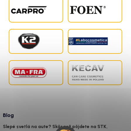
Blog
Slepé svetlá na aute? Skôr než pôjdete na STK,