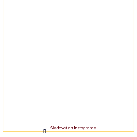
i
e
Sledovať na Instagrame