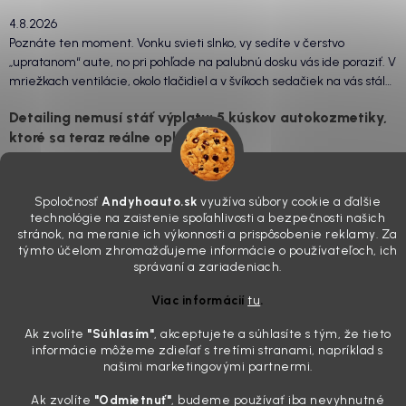
4.8.2026
Poznáte ten moment. Vonku svieti slnko, vy sedíte v čerstvo
„upratanom“ aute, no pri pohľade na palubnú dosku vás ide poraziť. V
mriežkach ventilácie, okolo tlačidiel a v švíkoch sedačiek na vás stále
drzo pozerá prach. Handra ani vysávač tam jednodu...
Detailing nemusí stáť výplatu: 5 kúskov autokozmetiky,
ktoré sa teraz reálne oplatia
31.7.2026
Sobotné ráno, káva v ruke a pred vami zaprášená kapota. Pre
Spoločnosť
Andyhoauto.sk
využíva súbory cookie a ďalšie
niekoho nuda, pre nás najlepší relax. Lenže keď si v košíku spočítate
technológie na zaistenie spoľahlivosti a bezpečnosti našich
všetky tie fľaštičky, šampóny a utierky, výsledná suma vie poriadne
stránok, na meranie ich výkonnosti a prispôsobenie reklamy. Za
pokaziť náladu. Dobrá správa je, že aj profi výbava ...
týmto účelom zhromažďujeme informácie o používateľoch, ich
Zabudnite na šmuhy: 7 overených vychytávok, ktoré z
správaní a zariadeniach.
vášho auta urobia magnet na pohľady
Viac informácií
tu
.
28.7.2026
Ak zvolíte
"Súhlasím
"
, akceptujete a súhlasíte s tým, že tieto
Poznáte ten pocit. Sobota ráno, slnko sa oprie do laku a vy namiesto
informácie môžeme zdieľať s tretími stranami, napríklad s
radosti vidíte len šedý povlak, zaschnuté kvapky a kolesá čierne od
našimi marketingovými partnermi.
brzdového prachu. Pre niekoho je to len stroj na presun z bodu A do
bodu B, ale pre nás je to vizitka. Nič nepoka...
Ak zvolíte
"Odmietnuť"
, budeme používať iba nevyhnutné