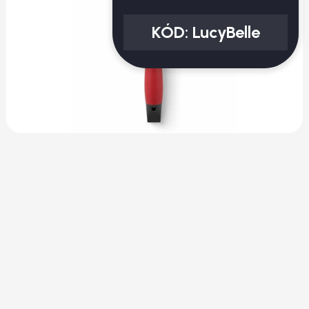
KÓD:
LucyBelle