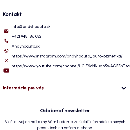
Kontakt
info
@
andyhoauto.sk
+421 948 186 032
Andyhoauto.sk
https://www.instagram.com/andyhoauto_autokozmetika/
https://www.youtube.com/channel/UC1E9oNNuqo5wAGF5hTs
Informácie pre vás
Odoberať newsletter
Vložte svoj e-mail a my Vám budeme zasielať informácie o nových
produktoch na našom e-shope.