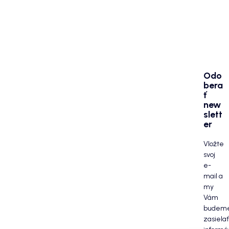
Odo
bera
ť
new
slett
er
Vložte
svoj
e-
mail a
my
Vám
budem
zasielať