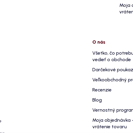
Moja 
vráten
O nás
Všetko, čo potreb
vedieť o obchode
Darčekové pouka
Veľkoobchodný p
Recenzie
Blog
Vernostný progr
Moja objednávka 
e
vrátenie tovaru