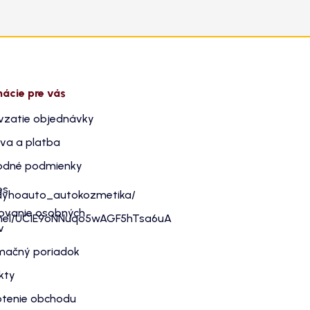
mácie pre vás
vzatie objednávky
va a platba
dné podmienky
es
dyhoauto_autokozmetika/
ovanie osobných
nnel/UC1E9oNNuqo5wAGF5hTsa6uA
v
mačný poriadok
kty
tenie obchodu