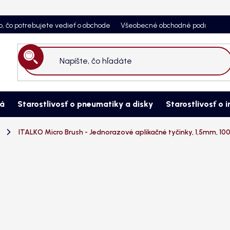
o, čo potrebujete vedieť o obchode
Všeobecné obchodné podmienky
Hľadať
ná
Starostlivosť o pneumatiky a disky
Starostlivosť o i
ITALKO Micro Brush - Jednorazové aplikačné tyčinky, 1,5mm, 100