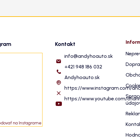
Infor
gram
Kontakt
Nepre
info
@
andyhoauto.sk
Dopra
+421 948 186 032
Obcho
Andyhoauto.sk
Cooki
https://www.instagram.com/an
Sprac
https://www.youtube.com/cha
údajo
Rekla
edovať na Instagrame
Konta
Hodno