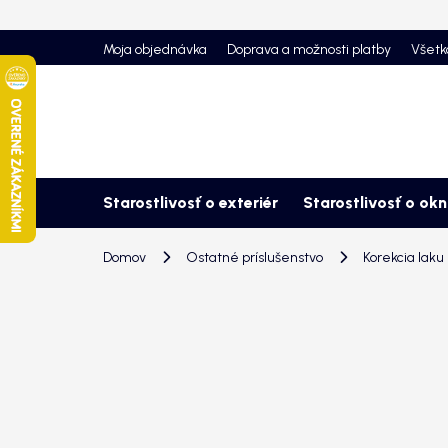
Prejsť
na
Moja objednávka
Doprava a možnosti platby
Všetk
obsah
Starostlivosť o exteriér
Starostlivosť o ok
Domov
Ostatné príslušenstvo
Korekcia laku