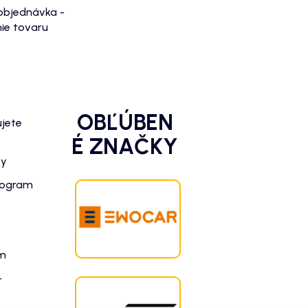
objednávka -
ie tovaru
OBĽÚBEN
ujete
É ZNAČKY
zy
rogram
am
-