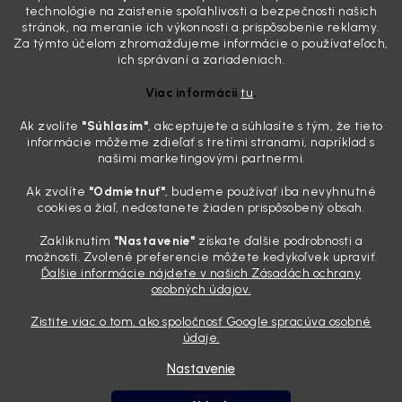
skutočnosti je? Často za to môžu práve „slepé“ svetlomety. Ten
technológie na zaistenie spoľahlivosti a bezpečnosti našich
mliečny, drsný povrch nie je len estetická vada. Keď slnko a soľ urobia
stránok, na meranie ich výkonnosti a prispôsobenie reklamy.
svoje, plexisklo začne svetlo rozptyľovať namiesto to...
Za týmto účelom zhromažďujeme informácie o používateľoch,
Zabudnite na handru. Ak chcete mať auto naozaj čisté,
ich správaní a zariadeniach.
potrebujete tento nástroj za pár eur
Viac informácií
tu
.
4.8.2026
Ak zvolíte
"Súhlasím
"
, akceptujete a súhlasíte s tým, že tieto
Poznáte ten moment. Vonku svieti slnko, vy sedíte v čerstvo
informácie môžeme zdieľať s tretími stranami, napríklad s
„upratanom“ aute, no pri pohľade na palubnú dosku vás ide poraziť. V
našimi marketingovými partnermi.
mriežkach ventilácie, okolo tlačidiel a v švíkoch sedačiek na vás stále
drzo pozerá prach. Handra ani vysávač tam jednodu...
Ak zvolíte
"Odmietnuť"
, budeme používať iba nevyhnutné
Detailing nemusí stáť výplatu: 5 kúskov autokozmetiky,
cookies a žiaľ, nedostanete žiaden prispôsobený obsah.
ktoré sa teraz reálne oplatia
Zakliknutím
"Nastavenie"
získate ďalšie podrobnosti a
31.7.2026
možnosti. Zvolené preferencie môžete kedykoľvek upraviť.
Ďalšie informácie nájdete v našich Zásadách ochrany
Sobotné ráno, káva v ruke a pred vami zaprášená kapota. Pre
osobných údajov.
niekoho nuda, pre nás najlepší relax. Lenže keď si v košíku spočítate
všetky tie fľaštičky, šampóny a utierky, výsledná suma vie poriadne
Zistite viac o tom, ako spoločnosť Google spracúva osobné
pokaziť náladu. Dobrá správa je, že aj profi výbava ...
údaje.
Nastavenie
Vytvoril Shoptet