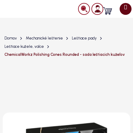
Prejsť
na
Nákupný
obsah
košík
Domov
Mechanické leštenie
Leštiace pady
Leštiace kužele, valce
ChemicalWorkz Polishing Cones Rounded - sada leštiacich kužeľov