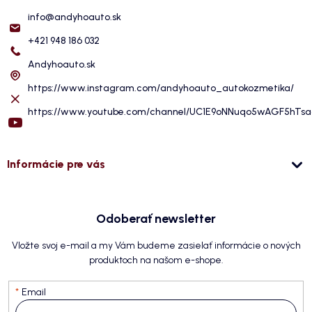
info
@
andyhoauto.sk
+421 948 186 032
Andyhoauto.sk
https://www.instagram.com/andyhoauto_autokozmetika/
https://www.youtube.com/channel/UC1E9oNNuqo5wAGF5hTs
Informácie pre vás
Odoberať newsletter
Vložte svoj e-mail a my Vám budeme zasielať informácie o nových
produktoch na našom e-shope.
Email