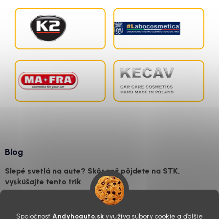
Blog
Slepé svetlá na aute? Skôr než pôjdete na STK,
vyskúšajte tento trik
7.8.2026
Všimli ste si, že vaše auto vyzerá o päť rokov staršie, než v
Spoločnosť
Andyhoauto.sk
využíva súbory cookie a ďalšie