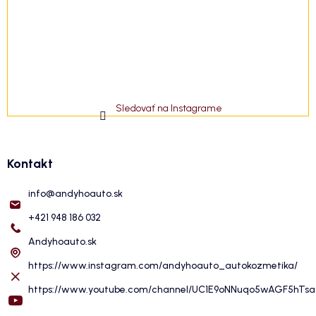
Sledovať na Instagrame
Kontakt
info
@
andyhoauto.sk
+421 948 186 032
Andyhoauto.sk
https://www.instagram.com/andyhoauto_autokozmetika/
https://www.youtube.com/channel/UC1E9oNNuqo5wAGF5hTs