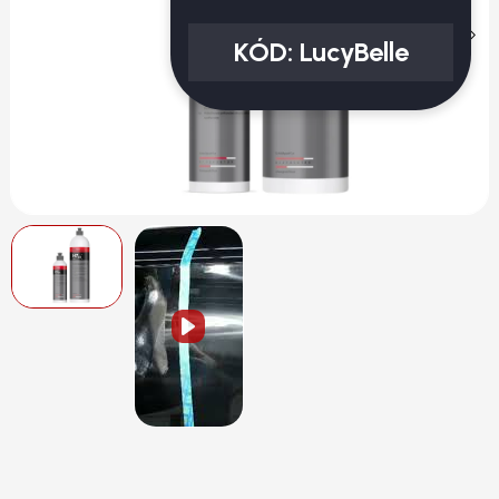
KÓD:
LucyBelle