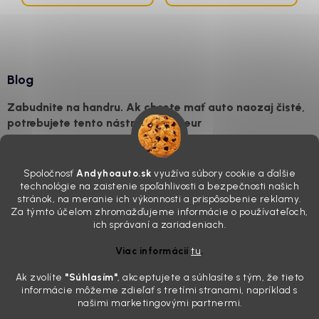
Blog
Zabudnite na handru. Ak chcete mať auto naozaj čisté,
potrebujete tento nástroj za pár eur
4.8.2026
Poznáte ten moment. Vonku svieti slnko, vy sedíte v čerstvo
Spoločnosť
Andyhoauto.sk
využíva súbory cookie a ďalšie
„upratanom“ aute, no pri pohľade na palubnú dosku vás ide poraziť. V
technológie na zaistenie spoľahlivosti a bezpečnosti našich
mriežkach ventilácie, okolo tlačidiel a v švíkoch sedačiek na vás stále
stránok, na meranie ich výkonnosti a prispôsobenie reklamy.
drzo pozerá prach. Handra ani vysávač tam jednodu...
Za týmto účelom zhromažďujeme informácie o používateľoch,
Detailing nemusí stáť výplatu: 5 kúskov autokozmetiky,
ich správaní a zariadeniach.
ktoré sa teraz reálne oplatia
Viac informácií
tu
.
31.7.2026
Ak zvolíte
"Súhlasím
"
, akceptujete a súhlasíte s tým, že tieto
Sobotné ráno, káva v ruke a pred vami zaprášená kapota. Pre
informácie môžeme zdieľať s tretími stranami, napríklad s
niekoho nuda, pre nás najlepší relax. Lenže keď si v košíku spočítate
našimi marketingovými partnermi.
všetky tie fľaštičky, šampóny a utierky, výsledná suma vie poriadne