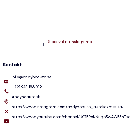
Sledovať na Instagrame
Kontakt
info
@
andyhoauto.sk
+421 948 186 032
Andyhoauto.sk
https://www.instagram.com/andyhoauto_autokozmetika/
https://www.youtube.com/channel/UC1E9oNNuqo5wAGF5hTs