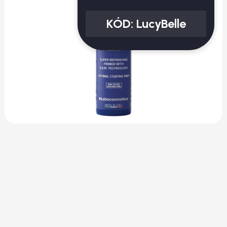
KÓD:
LucyBelle