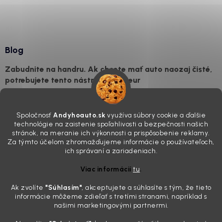
Blog
Zabudnite na handru. Ak chcete mať auto naozaj čisté,
potrebujete tento nástroj za pár eur
4.8.2026
Poznáte ten moment. Vonku svieti slnko, vy sedíte v čerstvo
Spoločnosť
Andyhoauto.sk
využíva súbory cookie a ďalšie
„upratanom“ aute, no pri pohľade na palubnú dosku vás ide poraziť. V
technológie na zaistenie spoľahlivosti a bezpečnosti našich
mriežkach ventilácie, okolo tlačidiel a v švíkoch sedačiek na vás stále
stránok, na meranie ich výkonnosti a prispôsobenie reklamy.
drzo pozerá prach. Handra ani vysávač tam jednodu...
Za týmto účelom zhromažďujeme informácie o používateľoch,
Detailing nemusí stáť výplatu: 5 kúskov autokozmetiky,
ich správaní a zariadeniach.
ktoré sa teraz reálne oplatia
Viac informácií
tu
.
31.7.2026
Ak zvolíte
"Súhlasím
"
, akceptujete a súhlasíte s tým, že tieto
Sobotné ráno, káva v ruke a pred vami zaprášená kapota. Pre
informácie môžeme zdieľať s tretími stranami, napríklad s
niekoho nuda, pre nás najlepší relax. Lenže keď si v košíku spočítate
našimi marketingovými partnermi.
všetky tie fľaštičky, šampóny a utierky, výsledná suma vie poriadne
pokaziť náladu. Dobrá správa je, že aj profi výbava ...