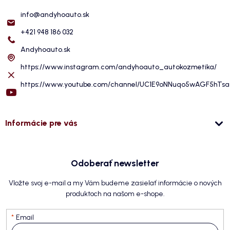
info
@
andyhoauto.sk
+421 948 186 032
Andyhoauto.sk
https://www.instagram.com/andyhoauto_autokozmetika/
https://www.youtube.com/channel/UC1E9oNNuqo5wAGF5hTs
Informácie pre vás
Odoberať newsletter
Vložte svoj e-mail a my Vám budeme zasielať informácie o nových
produktoch na našom e-shope.
Email