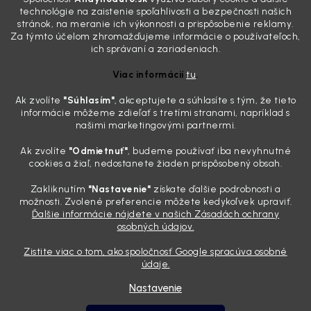
„upratanom“ aute, no pri pohľade na palubnú dosku vás ide poraziť. V
technológie na zaistenie spoľahlivosti a bezpečnosti našich
mriežkach ventilácie, okolo tlačidiel a v švíkoch sedačiek na vás stále
stránok, na meranie ich výkonnosti a prispôsobenie reklamy.
drzo pozerá prach. Handra ani vysávač tam jednodu...
Za týmto účelom zhromažďujeme informácie o používateľoch,
Detailing nemusí stáť výplatu: 5 kúskov autokozmetiky,
ich správaní a zariadeniach.
ktoré sa teraz reálne oplatia
Viac informácií
tu
.
31.7.2026
Ak zvolíte
"Súhlasím
"
, akceptujete a súhlasíte s tým, že tieto
Sobotné ráno, káva v ruke a pred vami zaprášená kapota. Pre
informácie môžeme zdieľať s tretími stranami, napríklad s
niekoho nuda, pre nás najlepší relax. Lenže keď si v košíku spočítate
našimi marketingovými partnermi.
všetky tie fľaštičky, šampóny a utierky, výsledná suma vie poriadne
pokaziť náladu. Dobrá správa je, že aj profi výbava ...
Ak zvolíte
"Odmietnuť"
, budeme používať iba nevyhnutné
Zabudnite na šmuhy: 7 overených vychytávok, ktoré z
cookies a žiaľ, nedostanete žiaden prispôsobený obsah.
vášho auta urobia magnet na pohľady
Zakliknutím
"Nastavenie"
získate ďalšie podrobnosti a
28.7.2026
možnosti. Zvolené preferencie môžete kedykoľvek upraviť.
Ďalšie informácie nájdete v našich Zásadách ochrany
Poznáte ten pocit. Sobota ráno, slnko sa oprie do laku a vy namiesto
osobných údajov.
radosti vidíte len šedý povlak, zaschnuté kvapky a kolesá čierne od
brzdového prachu. Pre niekoho je to len stroj na presun z bodu A do
Zistite viac o tom, ako spoločnosť Google spracúva osobné
bodu B, ale pre nás je to vizitka. Nič nepoka...
údaje.
Nastavenie
Vytvoril Shoptet