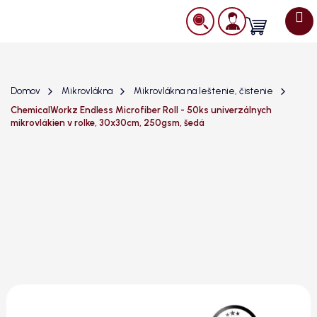
Prejsť
na
Nákupný
obsah
košík
Domov
Mikrovlákna
Mikrovlákna na leštenie, čistenie
ChemicalWorkz Endless Microfiber Roll - 50ks univerzálnych
mikrovlákien v rolke, 30x30cm, 250gsm, šedá