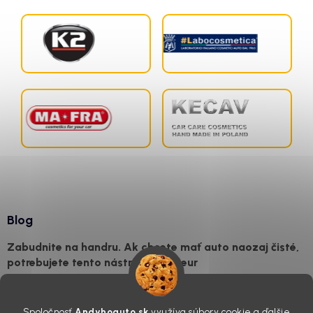
Blog
Zabudnite na handru. Ak chcete mať auto naozaj čisté,
potrebujete tento nástroj za pár eur
4.8.2026
Poznáte ten moment. Vonku svieti slnko, vy sedíte v čerstvo
Spoločnosť
Andyhoauto.sk
využíva súbory cookie a ďalšie