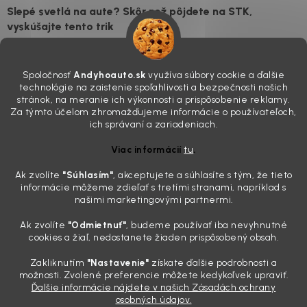
Slepé svetlá na aute? Skôr než pôjdete na STK,
vyskúšajte tento trik
7.8.2026
Všimli ste si, že vaše auto vyzerá o päť rokov staršie, než v
Spoločnosť
Andyhoauto.sk
využíva súbory cookie a ďalšie
skutočnosti je? Často za to môžu práve „slepé“ svetlomety. Ten
technológie na zaistenie spoľahlivosti a bezpečnosti našich
mliečny, drsný povrch nie je len estetická vada. Keď slnko a soľ urobia
stránok, na meranie ich výkonnosti a prispôsobenie reklamy.
svoje, plexisklo začne svetlo rozptyľovať namiesto to...
Za týmto účelom zhromažďujeme informácie o používateľoch,
Zabudnite na handru. Ak chcete mať auto naozaj čisté,
ich správaní a zariadeniach.
potrebujete tento nástroj za pár eur
Viac informácií
tu
.
4.8.2026
Ak zvolíte
"Súhlasím
"
, akceptujete a súhlasíte s tým, že tieto
Poznáte ten moment. Vonku svieti slnko, vy sedíte v čerstvo
informácie môžeme zdieľať s tretími stranami, napríklad s
„upratanom“ aute, no pri pohľade na palubnú dosku vás ide poraziť. V
našimi marketingovými partnermi.
mriežkach ventilácie, okolo tlačidiel a v švíkoch sedačiek na vás stále
drzo pozerá prach. Handra ani vysávač tam jednodu...
Ak zvolíte
"Odmietnuť"
, budeme používať iba nevyhnutné
Detailing nemusí stáť výplatu: 5 kúskov autokozmetiky,
cookies a žiaľ, nedostanete žiaden prispôsobený obsah.
ktoré sa teraz reálne oplatia
Zakliknutím
"Nastavenie"
získate ďalšie podrobnosti a
31.7.2026
možnosti. Zvolené preferencie môžete kedykoľvek upraviť.
Ďalšie informácie nájdete v našich Zásadách ochrany
Sobotné ráno, káva v ruke a pred vami zaprášená kapota. Pre
osobných údajov.
niekoho nuda, pre nás najlepší relax. Lenže keď si v košíku spočítate