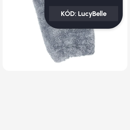
KÓD:
LucyBelle