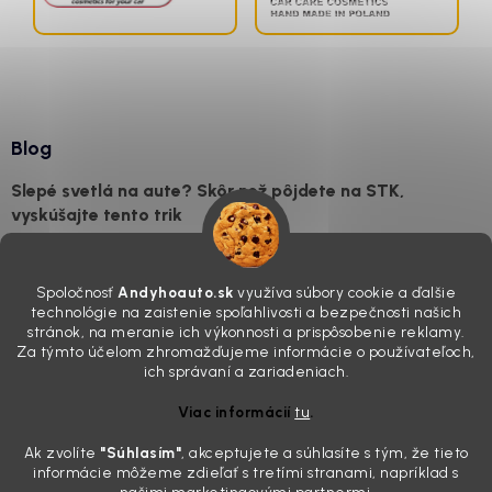
Blog
Slepé svetlá na aute? Skôr než pôjdete na STK,
vyskúšajte tento trik
7.8.2026
Všimli ste si, že vaše auto vyzerá o päť rokov staršie, než v
Spoločnosť
Andyhoauto.sk
využíva súbory cookie a ďalšie
skutočnosti je? Často za to môžu práve „slepé“ svetlomety. Ten
technológie na zaistenie spoľahlivosti a bezpečnosti našich
mliečny, drsný povrch nie je len estetická vada. Keď slnko a soľ urobia
stránok, na meranie ich výkonnosti a prispôsobenie reklamy.
svoje, plexisklo začne svetlo rozptyľovať namiesto to...
Za týmto účelom zhromažďujeme informácie o používateľoch,
Zabudnite na handru. Ak chcete mať auto naozaj čisté,
ich správaní a zariadeniach.
potrebujete tento nástroj za pár eur
Viac informácií
tu
.
4.8.2026
Ak zvolíte
"Súhlasím
"
, akceptujete a súhlasíte s tým, že tieto
Poznáte ten moment. Vonku svieti slnko, vy sedíte v čerstvo
informácie môžeme zdieľať s tretími stranami, napríklad s
„upratanom“ aute, no pri pohľade na palubnú dosku vás ide poraziť. V