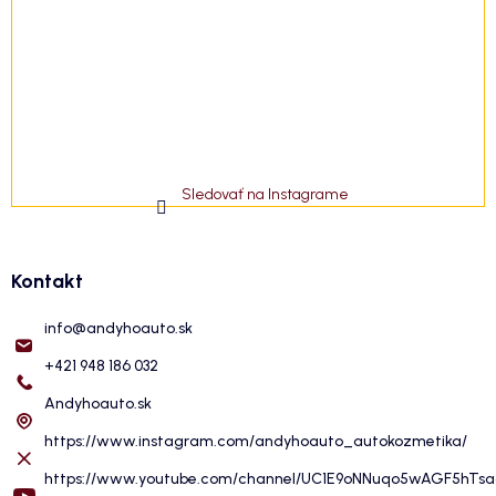
Sledovať na Instagrame
Kontakt
info
@
andyhoauto.sk
+421 948 186 032
Andyhoauto.sk
https://www.instagram.com/andyhoauto_autokozmetika/
https://www.youtube.com/channel/UC1E9oNNuqo5wAGF5hTs