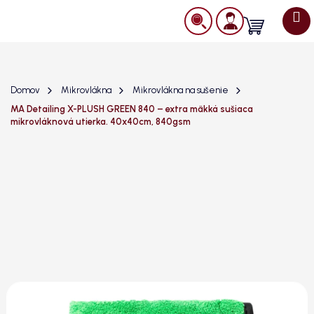
Prejsť
na
Nákupný
obsah
košík
Domov
Mikrovlákna
Mikrovlákna na sušenie
MA Detailing X-PLUSH GREEN 840 – extra mäkká sušiaca
mikrovláknová utierka. 40x40cm, 840gsm