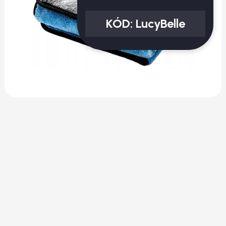
KÓD:
LucyBelle