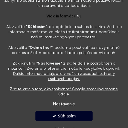
Za týmto účelom zhromažďujeme informácie o používateľoch,
Zabudnite na handru. Ak chcete mať auto naozaj čisté,
ich správaní a zariadeniach.
potrebujete tento nástroj za pár eur
Viac informácií
tu
.
4.8.2026
Ak zvolíte
"Súhlasím
"
, akceptujete a súhlasíte s tým, že tieto
Poznáte ten moment. Vonku svieti slnko, vy sedíte v čerstvo
informácie môžeme zdieľať s tretími stranami, napríklad s
„upratanom“ aute, no pri pohľade na palubnú dosku vás ide poraziť. V
našimi marketingovými partnermi.
mriežkach ventilácie, okolo tlačidiel a v švíkoch sedačiek na vás stále
drzo pozerá prach. Handra ani vysávač tam jednodu...
Ak zvolíte
"Odmietnuť"
, budeme používať iba nevyhnutné
Detailing nemusí stáť výplatu: 5 kúskov autokozmetiky,
cookies a žiaľ, nedostanete žiaden prispôsobený obsah.
ktoré sa teraz reálne oplatia
Zakliknutím
"Nastavenie"
získate ďalšie podrobnosti a
31.7.2026
možnosti. Zvolené preferencie môžete kedykoľvek upraviť.
Ďalšie informácie nájdete v našich Zásadách ochrany
Sobotné ráno, káva v ruke a pred vami zaprášená kapota. Pre
osobných údajov.
niekoho nuda, pre nás najlepší relax. Lenže keď si v košíku spočítate
všetky tie fľaštičky, šampóny a utierky, výsledná suma vie poriadne
Zistite viac o tom, ako spoločnosť Google spracúva osobné
pokaziť náladu. Dobrá správa je, že aj profi výbava ...
údaje.
Nastavenie
Vytvoril Shoptet
Súhlasím
Copyright 2026
Andyhoauto
. Všetky práva vyhradené.
Upraviť