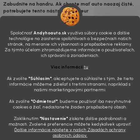
Zabudnite na handru. Ak chcete mať auto naozaj čisté,
potrebujete tento nástroj za pár eur
4.8.2026
Poznáte ten moment. Vonku svieti slnko, vy sedíte v čerstvo
Spoločnosť
Andyhoauto.sk
využíva súbory cookie a ďalšie
„upratanom“ aute, no pri pohľade na palubnú dosku vás ide poraziť. V
technológie na zaistenie spoľahlivosti a bezpečnosti našich
mriežkach ventilácie, okolo tlačidiel a v švíkoch sedačiek na vás stále
stránok, na meranie ich výkonnosti a prispôsobenie reklamy.
drzo pozerá prach. Handra ani vysávač tam jednodu...
Za týmto účelom zhromažďujeme informácie o používateľoch,
Detailing nemusí stáť výplatu: 5 kúskov autokozmetiky,
ich správaní a zariadeniach.
ktoré sa teraz reálne oplatia
Viac informácií
tu
.
31.7.2026
Ak zvolíte
"Súhlasím
"
, akceptujete a súhlasíte s tým, že tieto
Sobotné ráno, káva v ruke a pred vami zaprášená kapota. Pre
informácie môžeme zdieľať s tretími stranami, napríklad s
niekoho nuda, pre nás najlepší relax. Lenže keď si v košíku spočítate
našimi marketingovými partnermi.
všetky tie fľaštičky, šampóny a utierky, výsledná suma vie poriadne
pokaziť náladu. Dobrá správa je, že aj profi výbava ...
Ak zvolíte
"Odmietnuť"
, budeme používať iba nevyhnutné
Zabudnite na šmuhy: 7 overených vychytávok, ktoré z
cookies a žiaľ, nedostanete žiaden prispôsobený obsah.
vášho auta urobia magnet na pohľady
Zakliknutím
"Nastavenie"
získate ďalšie podrobnosti a
28.7.2026
možnosti. Zvolené preferencie môžete kedykoľvek upraviť.
Ďalšie informácie nájdete v našich Zásadách ochrany
Poznáte ten pocit. Sobota ráno, slnko sa oprie do laku a vy namiesto
osobných údajov.
radosti vidíte len šedý povlak, zaschnuté kvapky a kolesá čierne od