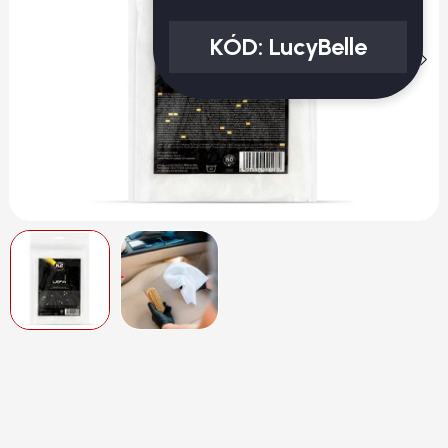
KÓD:
LucyBelle