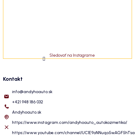
Sledovať na Instagrame
Kontakt
info
@
andyhoauto.sk
+421 948 186 032
Andyhoauto.sk
https://www.instagram.com/andyhoauto_autokozmetika/
https://www.youtube.com/channel/UC1E9oNNuqo5wAGF5hTs