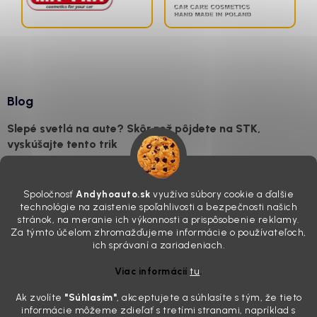
Blog
Slepé svetlá na aute? Skôr než pôjdete na STK,
vyskúšajte tento trik
7.8.2026
Všimli ste si, že vaše auto vyzerá o päť rokov staršie, než v
Spoločnosť
Andyhoauto.sk
využíva súbory cookie a ďalšie
skutočnosti je? Často za to môžu práve „slepé“ svetlomety. Ten
technológie na zaistenie spoľahlivosti a bezpečnosti našich
mliečny, drsný povrch nie je len estetická vada. Keď slnko a soľ urobia
stránok, na meranie ich výkonnosti a prispôsobenie reklamy.
svoje, plexisklo začne svetlo rozptyľovať namiesto to...
Za týmto účelom zhromažďujeme informácie o používateľoch,
Zabudnite na handru. Ak chcete mať auto naozaj čisté,
ich správaní a zariadeniach.
potrebujete tento nástroj za pár eur
Viac informácií
tu
.
4.8.2026
Ak zvolíte
"Súhlasím
"
, akceptujete a súhlasíte s tým, že tieto
Poznáte ten moment. Vonku svieti slnko, vy sedíte v čerstvo
informácie môžeme zdieľať s tretími stranami, napríklad s
„upratanom“ aute, no pri pohľade na palubnú dosku vás ide poraziť. V