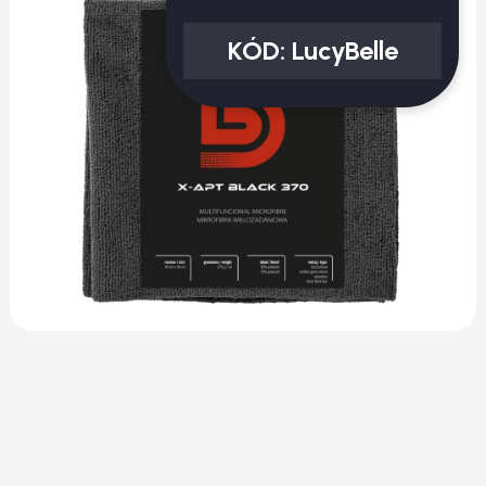
KÓD:
LucyBelle