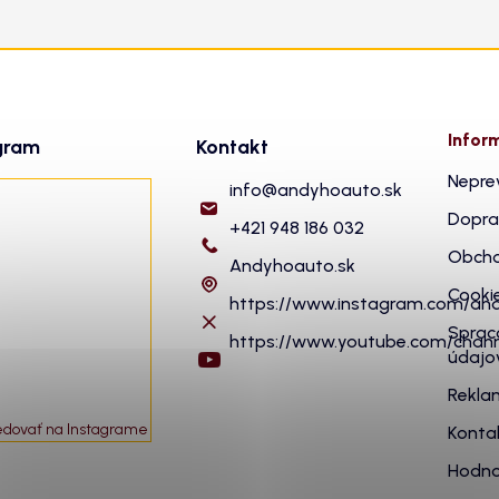
Infor
gram
Kontakt
Nepre
info
@
andyhoauto.sk
Dopra
+421 948 186 032
Obcho
Andyhoauto.sk
Cooki
https://www.instagram.com/an
Sprac
https://www.youtube.com/cha
údajo
Rekla
edovať na Instagrame
Konta
Hodno