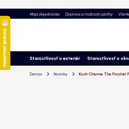
Prejsť
na
Moja objednávka
Doprava a možnosti platby
Všetk
obsah
Starostlivosť o exteriér
Starostlivosť o ok
Domov
Novinky
Koch Chemie The Finisher 