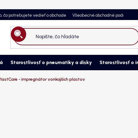
o, čo potrebujete vedieť o obchode
Všeobecné obchodné podmienky
Hľadať
ná
Starostlivosť o pneumatiky a disky
Starostlivosť o i
PlastCare - impregnátor vonkajších plastov