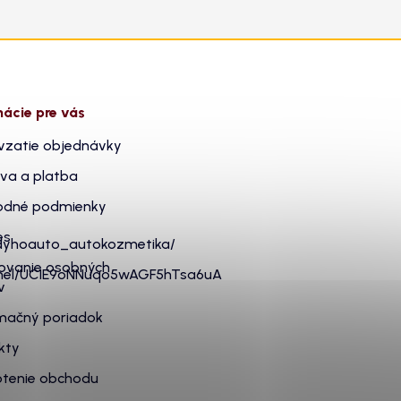
mácie pre vás
vzatie objednávky
va a platba
dné podmienky
es
dyhoauto_autokozmetika/
ovanie osobných
nnel/UC1E9oNNuqo5wAGF5hTsa6uA
v
mačný poriadok
kty
tenie obchodu