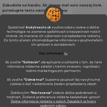
Zabudnite na handru. Ak chcete mať auto naozaj čisté,
potrebujete tento nástroj za pár eur
4.8.2026
Poznáte ten moment. Vonku svieti slnko, vy sedíte v čerstvo
Spoločnosť
Andyhoauto.sk
využíva súbory cookie a ďalšie
„upratanom“ aute, no pri pohľade na palubnú dosku vás ide poraziť. V
technológie na zaistenie spoľahlivosti a bezpečnosti našich
mriežkach ventilácie, okolo tlačidiel a v švíkoch sedačiek na vás stále
stránok, na meranie ich výkonnosti a prispôsobenie reklamy.
drzo pozerá prach. Handra ani vysávač tam jednodu...
Za týmto účelom zhromažďujeme informácie o používateľoch,
Detailing nemusí stáť výplatu: 5 kúskov autokozmetiky,
ich správaní a zariadeniach.
ktoré sa teraz reálne oplatia
Viac informácií
tu
.
31.7.2026
Ak zvolíte
"Súhlasím
"
, akceptujete a súhlasíte s tým, že tieto
Sobotné ráno, káva v ruke a pred vami zaprášená kapota. Pre
informácie môžeme zdieľať s tretími stranami, napríklad s
niekoho nuda, pre nás najlepší relax. Lenže keď si v košíku spočítate
našimi marketingovými partnermi.
všetky tie fľaštičky, šampóny a utierky, výsledná suma vie poriadne
pokaziť náladu. Dobrá správa je, že aj profi výbava ...
Ak zvolíte
"Odmietnuť"
, budeme používať iba nevyhnutné
Zabudnite na šmuhy: 7 overených vychytávok, ktoré z
cookies a žiaľ, nedostanete žiaden prispôsobený obsah.
vášho auta urobia magnet na pohľady
Zakliknutím
"Nastavenie"
získate ďalšie podrobnosti a
28.7.2026
možnosti. Zvolené preferencie môžete kedykoľvek upraviť.
Ďalšie informácie nájdete v našich Zásadách ochrany
Poznáte ten pocit. Sobota ráno, slnko sa oprie do laku a vy namiesto
osobných údajov.
radosti vidíte len šedý povlak, zaschnuté kvapky a kolesá čierne od