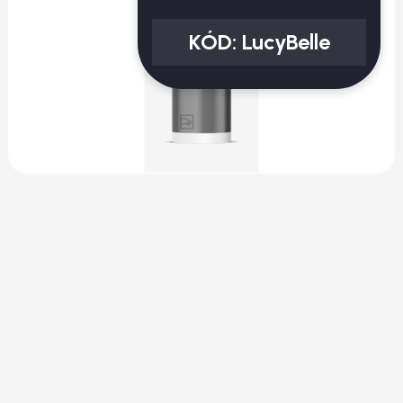
KÓD:
LucyBelle