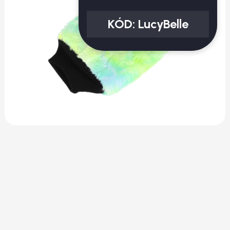
KÓD:
LucyBelle