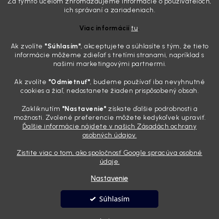
Za týmto účelom zhromažďujeme informácie o používateľoch,
Zabudnite na handru. Ak chcete mať auto naozaj čisté,
ich správaní a zariadeniach.
potrebujete tento nástroj za pár eur
Viac informácií
tu
.
4.8.2026
Ak zvolíte
"Súhlasím
"
, akceptujete a súhlasíte s tým, že tieto
Poznáte ten moment. Vonku svieti slnko, vy sedíte v čerstvo
informácie môžeme zdieľať s tretími stranami, napríklad s
„upratanom“ aute, no pri pohľade na palubnú dosku vás ide poraziť. V
našimi marketingovými partnermi.
mriežkach ventilácie, okolo tlačidiel a v švíkoch sedačiek na vás stále
drzo pozerá prach. Handra ani vysávač tam jednodu...
Ak zvolíte
"Odmietnuť"
, budeme používať iba nevyhnutné
Detailing nemusí stáť výplatu: 5 kúskov autokozmetiky,
cookies a žiaľ, nedostanete žiaden prispôsobený obsah.
ktoré sa teraz reálne oplatia
Zakliknutím
"Nastavenie"
získate ďalšie podrobnosti a
31.7.2026
možnosti. Zvolené preferencie môžete kedykoľvek upraviť.
Ďalšie informácie nájdete v našich Zásadách ochrany
Sobotné ráno, káva v ruke a pred vami zaprášená kapota. Pre
osobných údajov.
niekoho nuda, pre nás najlepší relax. Lenže keď si v košíku spočítate
všetky tie fľaštičky, šampóny a utierky, výsledná suma vie poriadne
Zistite viac o tom, ako spoločnosť Google spracúva osobné
pokaziť náladu. Dobrá správa je, že aj profi výbava ...
údaje.
Nastavenie
Vytvoril Shoptet
Súhlasím
Copyright 2026
Andyhoauto
. Všetky práva vyhradené.
Upraviť