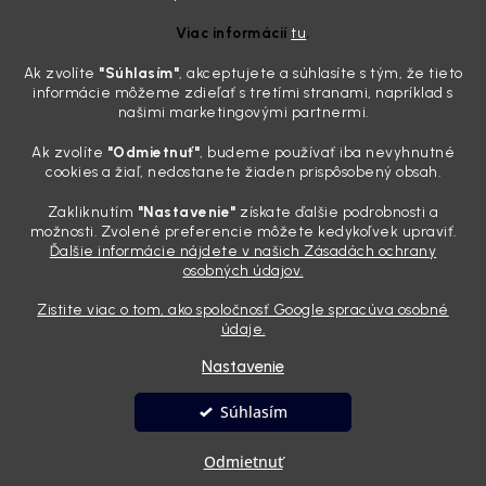
potrebujete tento nástroj za pár eur
Viac informácií
tu
.
4.8.2026
Ak zvolíte
"Súhlasím
"
, akceptujete a súhlasíte s tým, že tieto
Poznáte ten moment. Vonku svieti slnko, vy sedíte v čerstvo
informácie môžeme zdieľať s tretími stranami, napríklad s
„upratanom“ aute, no pri pohľade na palubnú dosku vás ide poraziť. V
našimi marketingovými partnermi.
mriežkach ventilácie, okolo tlačidiel a v švíkoch sedačiek na vás stále
drzo pozerá prach. Handra ani vysávač tam jednodu...
Ak zvolíte
"Odmietnuť"
, budeme používať iba nevyhnutné
Detailing nemusí stáť výplatu: 5 kúskov autokozmetiky,
cookies a žiaľ, nedostanete žiaden prispôsobený obsah.
ktoré sa teraz reálne oplatia
Zakliknutím
"Nastavenie"
získate ďalšie podrobnosti a
31.7.2026
možnosti. Zvolené preferencie môžete kedykoľvek upraviť.
Ďalšie informácie nájdete v našich Zásadách ochrany
Sobotné ráno, káva v ruke a pred vami zaprášená kapota. Pre
osobných údajov.
niekoho nuda, pre nás najlepší relax. Lenže keď si v košíku spočítate
všetky tie fľaštičky, šampóny a utierky, výsledná suma vie poriadne
Zistite viac o tom, ako spoločnosť Google spracúva osobné
pokaziť náladu. Dobrá správa je, že aj profi výbava ...
údaje.
Nastavenie
Vytvoril Shoptet
Súhlasím
Copyright 2026
Andyhoauto
. Všetky práva vyhradené.
Upraviť
Odmietnuť
nastavenie cookies