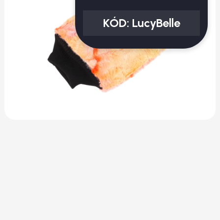
KÓD:
LucyBelle