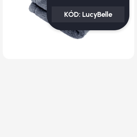
KÓD:
LucyBelle