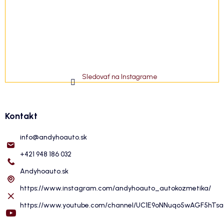
Sledovať na Instagrame
Kontakt
info
@
andyhoauto.sk
+421 948 186 032
Andyhoauto.sk
https://www.instagram.com/andyhoauto_autokozmetika/
https://www.youtube.com/channel/UC1E9oNNuqo5wAGF5hTs