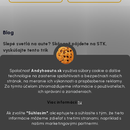
Blog
Slepé svetlá na aute? Skôr než pôjdete na STK,
vyskúšajte tento trik
7.8.2026
Všimli ste si, že vaše auto vyzerá o päť rokov staršie, než v
Spoločnosť
Andyhoauto.sk
využíva súbory cookie a ďalšie
skutočnosti je? Často za to môžu práve „slepé“ svetlomety. Ten
technológie na zaistenie spoľahlivosti a bezpečnosti našich
mliečny, drsný povrch nie je len estetická vada. Keď slnko a soľ urobia
stránok, na meranie ich výkonnosti a prispôsobenie reklamy.
svoje, plexisklo začne svetlo rozptyľovať namiesto to...
Za týmto účelom zhromažďujeme informácie o používateľoch,
Zabudnite na handru. Ak chcete mať auto naozaj čisté,
ich správaní a zariadeniach.
potrebujete tento nástroj za pár eur
Viac informácií
tu
.
4.8.2026
Ak zvolíte
"Súhlasím
"
, akceptujete a súhlasíte s tým, že tieto
Poznáte ten moment. Vonku svieti slnko, vy sedíte v čerstvo
informácie môžeme zdieľať s tretími stranami, napríklad s
„upratanom“ aute, no pri pohľade na palubnú dosku vás ide poraziť. V
našimi marketingovými partnermi.
mriežkach ventilácie, okolo tlačidiel a v švíkoch sedačiek na vás stále