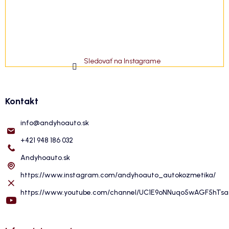
Sledovať na Instagrame
Kontakt
info
@
andyhoauto.sk
+421 948 186 032
Andyhoauto.sk
https://www.instagram.com/andyhoauto_autokozmetika/
https://www.youtube.com/channel/UC1E9oNNuqo5wAGF5hTs