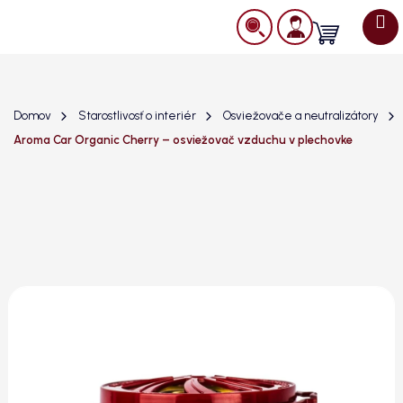
Prejsť
na
Nákupný
obsah
košík
Domov
Starostlivosť o interiér
Osviežovače a neutralizátory
Aroma Car Organic Cherry – osviežovač vzduchu v plechovke