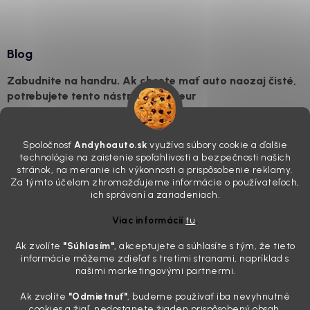
Blog
Zabudnite na handru. Ak chcete mať auto naozaj čisté,
potrebujete tento nástroj za pár eur
4.8.2026
Poznáte ten moment. Vonku svieti slnko, vy sedíte v čerstvo
Spoločnosť
Andyhoauto.sk
využíva súbory cookie a ďalšie
„upratanom“ aute, no pri pohľade na palubnú dosku vás ide poraziť. V
technológie na zaistenie spoľahlivosti a bezpečnosti našich
mriežkach ventilácie, okolo tlačidiel a v švíkoch sedačiek na vás stále
stránok, na meranie ich výkonnosti a prispôsobenie reklamy.
drzo pozerá prach. Handra ani vysávač tam jednodu...
Za týmto účelom zhromažďujeme informácie o používateľoch,
Detailing nemusí stáť výplatu: 5 kúskov autokozmetiky,
ich správaní a zariadeniach.
ktoré sa teraz reálne oplatia
Viac informácií
tu
.
31.7.2026
Ak zvolíte
"Súhlasím
"
, akceptujete a súhlasíte s tým, že tieto
Sobotné ráno, káva v ruke a pred vami zaprášená kapota. Pre
informácie môžeme zdieľať s tretími stranami, napríklad s
niekoho nuda, pre nás najlepší relax. Lenže keď si v košíku spočítate
našimi marketingovými partnermi.
všetky tie fľaštičky, šampóny a utierky, výsledná suma vie poriadne
pokaziť náladu. Dobrá správa je, že aj profi výbava ...
Ak zvolíte
"Odmietnuť"
, budeme používať iba nevyhnutné
Zabudnite na šmuhy: 7 overených vychytávok, ktoré z
cookies a žiaľ, nedostanete žiaden prispôsobený obsah.