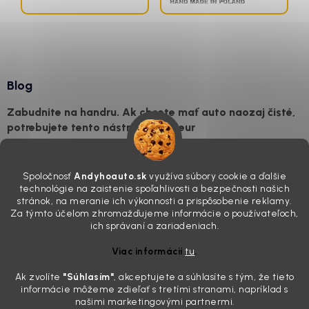
Blog
Zabudnite na handru. Ak chcete mať auto naozaj čisté,
potrebujete tento nástroj za pár eur
4.8.2026
Poznáte ten moment. Vonku svieti slnko, vy sedíte v čerstvo
Spoločnosť
Andyhoauto.sk
využíva súbory cookie a ďalšie
„upratanom“ aute, no pri pohľade na palubnú dosku vás ide poraziť. V
technológie na zaistenie spoľahlivosti a bezpečnosti našich
mriežkach ventilácie, okolo tlačidiel a v švíkoch sedačiek na vás stále
stránok, na meranie ich výkonnosti a prispôsobenie reklamy.
drzo pozerá prach. Handra ani vysávač tam jednodu...
Za týmto účelom zhromažďujeme informácie o používateľoch,
Detailing nemusí stáť výplatu: 5 kúskov autokozmetiky,
ich správaní a zariadeniach.
ktoré sa teraz reálne oplatia
Viac informácií
tu
.
31.7.2026
Ak zvolíte
"Súhlasím
"
, akceptujete a súhlasíte s tým, že tieto
Sobotné ráno, káva v ruke a pred vami zaprášená kapota. Pre
informácie môžeme zdieľať s tretími stranami, napríklad s
niekoho nuda, pre nás najlepší relax. Lenže keď si v košíku spočítate
našimi marketingovými partnermi.
všetky tie fľaštičky, šampóny a utierky, výsledná suma vie poriadne