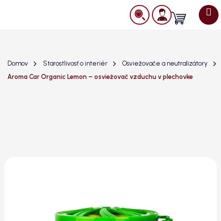
Prejsť
na
Nákupný
obsah
košík
Domov
Starostlivosť o interiér
Osviežovače a neutralizátory
Aroma Car Organic Lemon – osviežovač vzduchu v plechovke