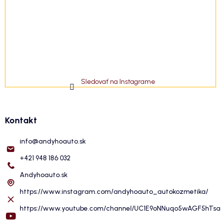
Sledovať na Instagrame
Kontakt
info
@
andyhoauto.sk
+421 948 186 032
Andyhoauto.sk
https://www.instagram.com/andyhoauto_autokozmetika/
https://www.youtube.com/channel/UC1E9oNNuqo5wAGF5hTs