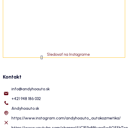
Sledovať na Instagrame
Kontakt
info
@
andyhoauto.sk
+421 948 186 032
Andyhoauto.sk
https://www.instagram.com/andyhoauto_autokozmetika/
https://www.youtube.com/channel/UC1E9oNNuqo5wAGF5hTs