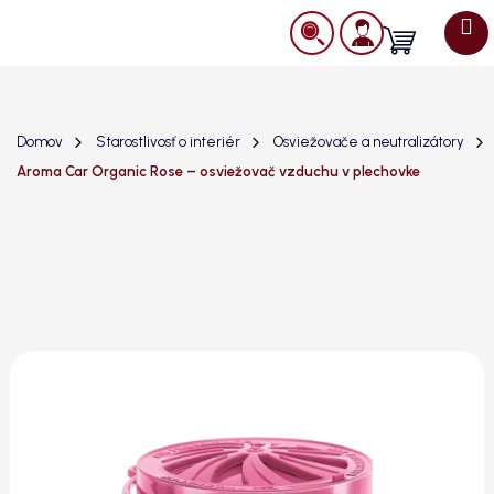
Prejsť
na
Nákupný
obsah
košík
Domov
Starostlivosť o interiér
Osviežovače a neutralizátory
Aroma Car Organic Rose – osviežovač vzduchu v plechovke