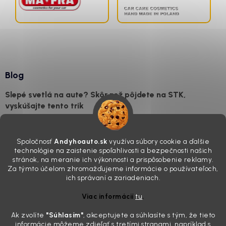
Blog
Slepé svetlá na aute? Skôr než pôjdete na STK,
vyskúšajte tento trik
7.8.2026
Všimli ste si, že vaše auto vyzerá o päť rokov staršie, než v
Spoločnosť
Andyhoauto.sk
využíva súbory cookie a ďalšie
skutočnosti je? Často za to môžu práve „slepé“ svetlomety. Ten
technológie na zaistenie spoľahlivosti a bezpečnosti našich
mliečny, drsný povrch nie je len estetická vada. Keď slnko a soľ urobia
stránok, na meranie ich výkonnosti a prispôsobenie reklamy.
svoje, plexisklo začne svetlo rozptyľovať namiesto to...
Za týmto účelom zhromažďujeme informácie o používateľoch,
Zabudnite na handru. Ak chcete mať auto naozaj čisté,
ich správaní a zariadeniach.
potrebujete tento nástroj za pár eur
Viac informácií
tu
.
4.8.2026
Ak zvolíte
"Súhlasím
"
, akceptujete a súhlasíte s tým, že tieto
Poznáte ten moment. Vonku svieti slnko, vy sedíte v čerstvo
informácie môžeme zdieľať s tretími stranami, napríklad s