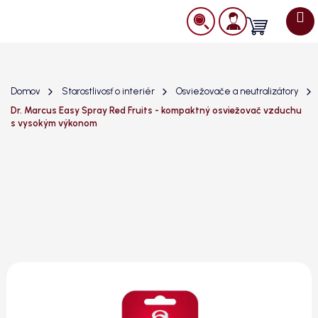
Prejsť
na
Nákupný
obsah
košík
Domov
Starostlivosť o interiér
Osviežovače a neutralizátory
Dr. Marcus Easy Spray Red Fruits - kompaktný osviežovač vzduchu
s vysokým výkonom