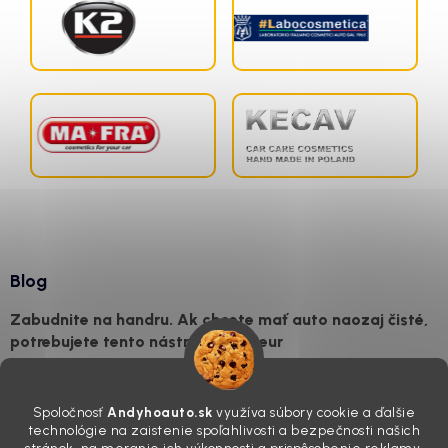
Blog
Zabudnite na handru. Ak chcete mať auto naozaj čisté,
potrebujete tento nástroj za pár eur
4.8.2026
Poznáte ten moment. Vonku svieti slnko, vy sedíte v čerstvo
Spoločnosť
Andyhoauto.sk
využíva súbory cookie a ďalšie
„upratanom“ aute, no pri pohľade na palubnú dosku vás ide poraziť. V
technológie na zaistenie spoľahlivosti a bezpečnosti našich
mriežkach ventilácie, okolo tlačidiel a v švíkoch sedačiek na vás stále