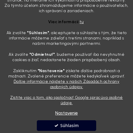
stránok, na meranie ich výkonnosti a prispôsobenie reklamy.
drzo pozerá prach. Handra ani vysávač tam jednodu...
Za týmto účelom zhromažďujeme informácie o používateľoch,
Detailing nemusí stáť výplatu: 5 kúskov autokozmetiky,
ich správaní a zariadeniach.
ktoré sa teraz reálne oplatia
Viac informácií
tu
.
31.7.2026
Ak zvolíte
"Súhlasím
"
, akceptujete a súhlasíte s tým, že tieto
Sobotné ráno, káva v ruke a pred vami zaprášená kapota. Pre
informácie môžeme zdieľať s tretími stranami, napríklad s
niekoho nuda, pre nás najlepší relax. Lenže keď si v košíku spočítate
našimi marketingovými partnermi.
všetky tie fľaštičky, šampóny a utierky, výsledná suma vie poriadne
pokaziť náladu. Dobrá správa je, že aj profi výbava ...
Ak zvolíte
"Odmietnuť"
, budeme používať iba nevyhnutné
Zabudnite na šmuhy: 7 overených vychytávok, ktoré z
cookies a žiaľ, nedostanete žiaden prispôsobený obsah.
vášho auta urobia magnet na pohľady
Zakliknutím
"Nastavenie"
získate ďalšie podrobnosti a
28.7.2026
možnosti. Zvolené preferencie môžete kedykoľvek upraviť.
Ďalšie informácie nájdete v našich Zásadách ochrany
Poznáte ten pocit. Sobota ráno, slnko sa oprie do laku a vy namiesto
osobných údajov.
radosti vidíte len šedý povlak, zaschnuté kvapky a kolesá čierne od
brzdového prachu. Pre niekoho je to len stroj na presun z bodu A do
Zistite viac o tom, ako spoločnosť Google spracúva osobné
bodu B, ale pre nás je to vizitka. Nič nepoka...
údaje.
Nastavenie
Vytvoril Shoptet
Súhlasím