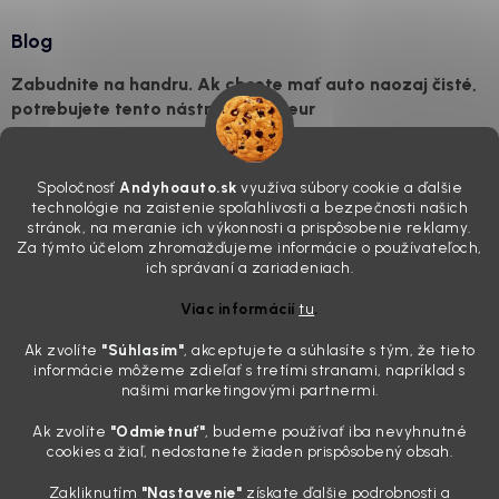
Blog
Zabudnite na handru. Ak chcete mať auto naozaj čisté,
potrebujete tento nástroj za pár eur
4.8.2026
Poznáte ten moment. Vonku svieti slnko, vy sedíte v čerstvo
Spoločnosť
Andyhoauto.sk
využíva súbory cookie a ďalšie
„upratanom“ aute, no pri pohľade na palubnú dosku vás ide poraziť. V
technológie na zaistenie spoľahlivosti a bezpečnosti našich
mriežkach ventilácie, okolo tlačidiel a v švíkoch sedačiek na vás stále
stránok, na meranie ich výkonnosti a prispôsobenie reklamy.
drzo pozerá prach. Handra ani vysávač tam jednodu...
Za týmto účelom zhromažďujeme informácie o používateľoch,
Detailing nemusí stáť výplatu: 5 kúskov autokozmetiky,
ich správaní a zariadeniach.
ktoré sa teraz reálne oplatia
Viac informácií
tu
.
31.7.2026
Ak zvolíte
"Súhlasím
"
, akceptujete a súhlasíte s tým, že tieto
Sobotné ráno, káva v ruke a pred vami zaprášená kapota. Pre
informácie môžeme zdieľať s tretími stranami, napríklad s
niekoho nuda, pre nás najlepší relax. Lenže keď si v košíku spočítate
našimi marketingovými partnermi.
všetky tie fľaštičky, šampóny a utierky, výsledná suma vie poriadne
pokaziť náladu. Dobrá správa je, že aj profi výbava ...
Ak zvolíte
"Odmietnuť"
, budeme používať iba nevyhnutné
Zabudnite na šmuhy: 7 overených vychytávok, ktoré z
cookies a žiaľ, nedostanete žiaden prispôsobený obsah.
vášho auta urobia magnet na pohľady
Zakliknutím
"Nastavenie"
získate ďalšie podrobnosti a