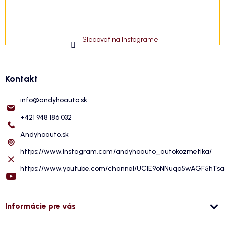
Sledovať na Instagrame
Kontakt
info
@
andyhoauto.sk
+421 948 186 032
Andyhoauto.sk
https://www.instagram.com/andyhoauto_autokozmetika/
https://www.youtube.com/channel/UC1E9oNNuqo5wAGF5hTs
Informácie pre vás