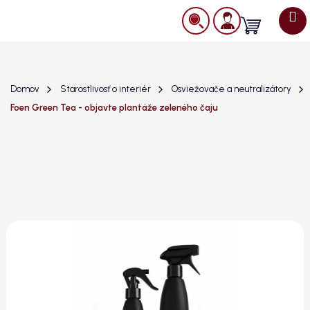
Prejsť
na
Nákupný
obsah
košík
Domov
Starostlivosť o interiér
Osviežovače a neutralizátory
Foen Green Tea - objavte plantáže zeleného čaju