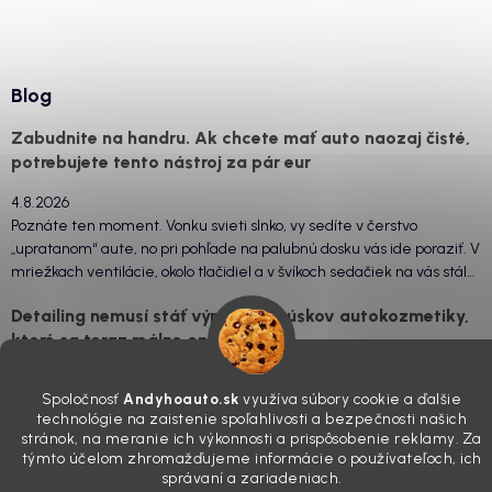
Blog
Zabudnite na handru. Ak chcete mať auto naozaj čisté,
potrebujete tento nástroj za pár eur
4.8.2026
Poznáte ten moment. Vonku svieti slnko, vy sedíte v čerstvo
„upratanom“ aute, no pri pohľade na palubnú dosku vás ide poraziť. V
mriežkach ventilácie, okolo tlačidiel a v švíkoch sedačiek na vás stále
drzo pozerá prach. Handra ani vysávač tam jednodu...
Detailing nemusí stáť výplatu: 5 kúskov autokozmetiky,
ktoré sa teraz reálne oplatia
31.7.2026
Spoločnosť
Andyhoauto.sk
využíva súbory cookie a ďalšie
Sobotné ráno, káva v ruke a pred vami zaprášená kapota. Pre
technológie na zaistenie spoľahlivosti a bezpečnosti našich
niekoho nuda, pre nás najlepší relax. Lenže keď si v košíku spočítate
stránok, na meranie ich výkonnosti a prispôsobenie reklamy. Za
všetky tie fľaštičky, šampóny a utierky, výsledná suma vie poriadne
týmto účelom zhromažďujeme informácie o používateľoch, ich
pokaziť náladu. Dobrá správa je, že aj profi výbava ...
správaní a zariadeniach.