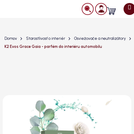
Prejsť
na
Nákupný
obsah
košík
Domov
Starostlivosť o interiér
Osviežovače a neutralizátory
K2 Evos Grace Gaia - parfém do interiéru automobilu