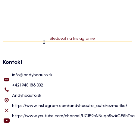
Sledovať na Instagrame
Kontakt
info
@
andyhoauto.sk
+421 948 186 032
Andyhoauto.sk
https://www.instagram.com/andyhoauto_autokozmetika/
https://www.youtube.com/channel/UC1E9oNNuqo5wAGF5hTs