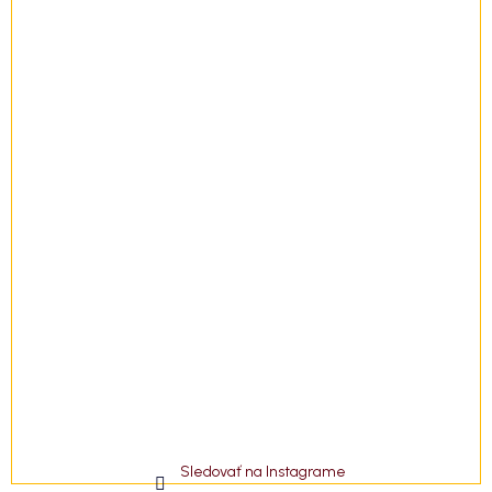
t
i
e
Sledovať na Instagrame