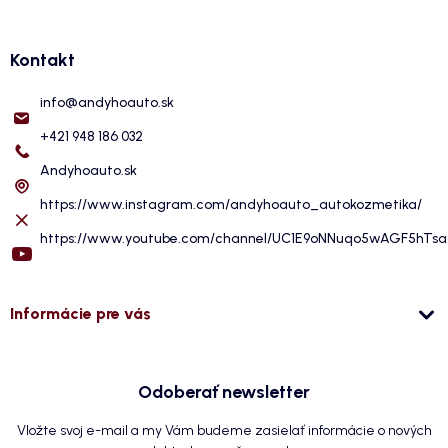
Kontakt
info
@
andyhoauto.sk
+421 948 186 032
Andyhoauto.sk
https://www.instagram.com/andyhoauto_autokozmetika/
https://www.youtube.com/channel/UC1E9oNNuqo5wAGF5hTs
Informácie pre vás
Odoberať newsletter
Vložte svoj e-mail a my Vám budeme zasielať informácie o nových