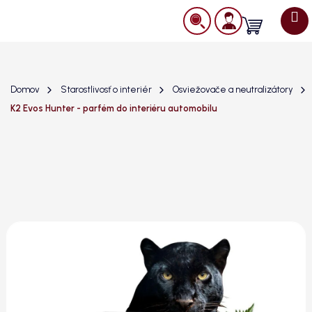
Prejsť
na
Nákupný
obsah
košík
Domov
Starostlivosť o interiér
Osviežovače a neutralizátory
K2 Evos Hunter - parfém do interiéru automobilu