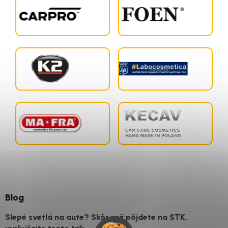
Blog
Slepé svetlá na aute? Skôr než pôjdete na STK,