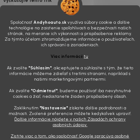
vyskúšajte tento trik
7.8.2026
Všimli ste si, že vaše auto vyzerá o päť rokov staršie, než v
Spoločnosť
Andyhoauto.sk
využíva súbory cookie a ďalšie
skutočnosti je? Často za to môžu práve „slepé“ svetlomety. Ten
technológie na zaistenie spoľahlivosti a bezpečnosti našich
mliečny, drsný povrch nie je len estetická vada. Keď slnko a soľ urobia
stránok, na meranie ich výkonnosti a prispôsobenie reklamy.
svoje, plexisklo začne svetlo rozptyľovať namiesto to...
Za týmto účelom zhromažďujeme informácie o používateľoch,
Zabudnite na handru. Ak chcete mať auto naozaj čisté,
ich správaní a zariadeniach.
potrebujete tento nástroj za pár eur
Viac informácií
tu
.
4.8.2026
Ak zvolíte
"Súhlasím
"
, akceptujete a súhlasíte s tým, že tieto
Poznáte ten moment. Vonku svieti slnko, vy sedíte v čerstvo
informácie môžeme zdieľať s tretími stranami, napríklad s
„upratanom“ aute, no pri pohľade na palubnú dosku vás ide poraziť. V
našimi marketingovými partnermi.
mriežkach ventilácie, okolo tlačidiel a v švíkoch sedačiek na vás stále
drzo pozerá prach. Handra ani vysávač tam jednodu...
Ak zvolíte
"Odmietnuť"
, budeme používať iba nevyhnutné
Detailing nemusí stáť výplatu: 5 kúskov autokozmetiky,
cookies a žiaľ, nedostanete žiaden prispôsobený obsah.
ktoré sa teraz reálne oplatia
Zakliknutím
"Nastavenie"
získate ďalšie podrobnosti a
31.7.2026
možnosti. Zvolené preferencie môžete kedykoľvek upraviť.
Ďalšie informácie nájdete v našich Zásadách ochrany
Sobotné ráno, káva v ruke a pred vami zaprášená kapota. Pre
osobných údajov.
niekoho nuda, pre nás najlepší relax. Lenže keď si v košíku spočítate
všetky tie fľaštičky, šampóny a utierky, výsledná suma vie poriadne
Zistite viac o tom, ako spoločnosť Google spracúva osobné
pokaziť náladu. Dobrá správa je, že aj profi výbava ...