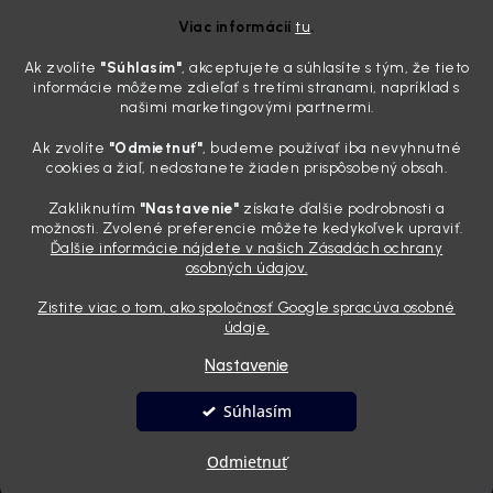
potrebujete tento nástroj za pár eur
Viac informácií
tu
.
4.8.2026
Ak zvolíte
"Súhlasím
"
, akceptujete a súhlasíte s tým, že tieto
Poznáte ten moment. Vonku svieti slnko, vy sedíte v čerstvo
informácie môžeme zdieľať s tretími stranami, napríklad s
„upratanom“ aute, no pri pohľade na palubnú dosku vás ide poraziť. V
našimi marketingovými partnermi.
mriežkach ventilácie, okolo tlačidiel a v švíkoch sedačiek na vás stále
drzo pozerá prach. Handra ani vysávač tam jednodu...
Ak zvolíte
"Odmietnuť"
, budeme používať iba nevyhnutné
Detailing nemusí stáť výplatu: 5 kúskov autokozmetiky,
cookies a žiaľ, nedostanete žiaden prispôsobený obsah.
ktoré sa teraz reálne oplatia
Zakliknutím
"Nastavenie"
získate ďalšie podrobnosti a
31.7.2026
možnosti. Zvolené preferencie môžete kedykoľvek upraviť.
Ďalšie informácie nájdete v našich Zásadách ochrany
Sobotné ráno, káva v ruke a pred vami zaprášená kapota. Pre
osobných údajov.
niekoho nuda, pre nás najlepší relax. Lenže keď si v košíku spočítate
všetky tie fľaštičky, šampóny a utierky, výsledná suma vie poriadne
Zistite viac o tom, ako spoločnosť Google spracúva osobné
pokaziť náladu. Dobrá správa je, že aj profi výbava ...
údaje.
Nastavenie
Vytvoril Shoptet
Súhlasím
Copyright 2026
Andyhoauto
. Všetky práva vyhradené.
Upraviť
Odmietnuť
nastavenie cookies