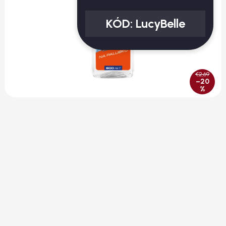
KÓD:
LucyBelle
€2,69
–20
%