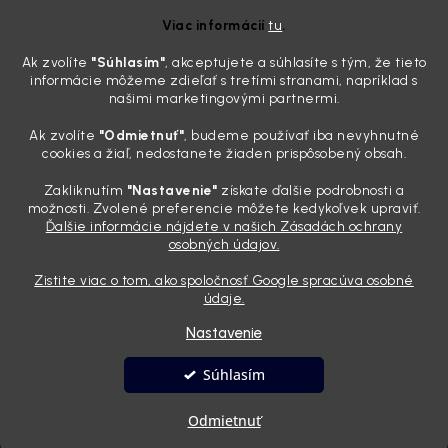
potrebujete tento nástroj za pár eur
Viac informácií
tu
.
4.8.2026
Ak zvolíte
"Súhlasím
"
, akceptujete a súhlasíte s tým, že tieto
Poznáte ten moment. Vonku svieti slnko, vy sedíte v čerstvo
informácie môžeme zdieľať s tretími stranami, napríklad s
„upratanom“ aute, no pri pohľade na palubnú dosku vás ide poraziť. V
našimi marketingovými partnermi.
mriežkach ventilácie, okolo tlačidiel a v švíkoch sedačiek na vás stále
drzo pozerá prach. Handra ani vysávač tam jednodu...
Ak zvolíte
"Odmietnuť"
, budeme používať iba nevyhnutné
Detailing nemusí stáť výplatu: 5 kúskov autokozmetiky,
cookies a žiaľ, nedostanete žiaden prispôsobený obsah.
ktoré sa teraz reálne oplatia
Zakliknutím
"Nastavenie"
získate ďalšie podrobnosti a
31.7.2026
možnosti. Zvolené preferencie môžete kedykoľvek upraviť.
Ďalšie informácie nájdete v našich Zásadách ochrany
Sobotné ráno, káva v ruke a pred vami zaprášená kapota. Pre
osobných údajov.
niekoho nuda, pre nás najlepší relax. Lenže keď si v košíku spočítate
všetky tie fľaštičky, šampóny a utierky, výsledná suma vie poriadne
Zistite viac o tom, ako spoločnosť Google spracúva osobné
pokaziť náladu. Dobrá správa je, že aj profi výbava ...
údaje.
Nastavenie
Vytvoril Shoptet
Súhlasím
Copyright 2026
Andyhoauto
. Všetky práva vyhradené.
Upraviť
Odmietnuť
nastavenie cookies