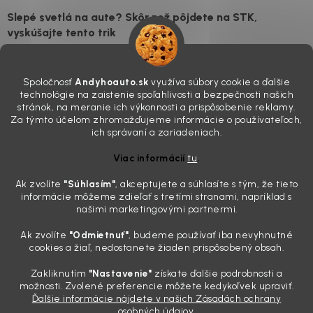
Slepé svetlá na aute? Skôr než pôjdete na STK,
vyskúšajte tento trik
7.8.2026
Všimli ste si, že vaše auto vyzerá o päť rokov staršie, než v
Spoločnosť
Andyhoauto.sk
využíva súbory cookie a ďalšie
skutočnosti je? Často za to môžu práve „slepé“ svetlomety. Ten
technológie na zaistenie spoľahlivosti a bezpečnosti našich
mliečny, drsný povrch nie je len estetická vada. Keď slnko a soľ urobia
stránok, na meranie ich výkonnosti a prispôsobenie reklamy.
svoje, plexisklo začne svetlo rozptyľovať namiesto to...
Za týmto účelom zhromažďujeme informácie o používateľoch,
Zabudnite na handru. Ak chcete mať auto naozaj čisté,
ich správaní a zariadeniach.
potrebujete tento nástroj za pár eur
Viac informácií
tu
.
4.8.2026
Ak zvolíte
"Súhlasím
"
, akceptujete a súhlasíte s tým, že tieto
Poznáte ten moment. Vonku svieti slnko, vy sedíte v čerstvo
informácie môžeme zdieľať s tretími stranami, napríklad s
„upratanom“ aute, no pri pohľade na palubnú dosku vás ide poraziť. V
našimi marketingovými partnermi.
mriežkach ventilácie, okolo tlačidiel a v švíkoch sedačiek na vás stále
drzo pozerá prach. Handra ani vysávač tam jednodu...
Ak zvolíte
"Odmietnuť"
, budeme používať iba nevyhnutné
Detailing nemusí stáť výplatu: 5 kúskov autokozmetiky,
cookies a žiaľ, nedostanete žiaden prispôsobený obsah.
ktoré sa teraz reálne oplatia
Zakliknutím
"Nastavenie"
získate ďalšie podrobnosti a
31.7.2026
možnosti. Zvolené preferencie môžete kedykoľvek upraviť.
Ďalšie informácie nájdete v našich Zásadách ochrany
Sobotné ráno, káva v ruke a pred vami zaprášená kapota. Pre
osobných údajov.