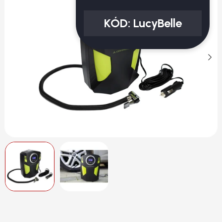
KÓD:
LucyBelle