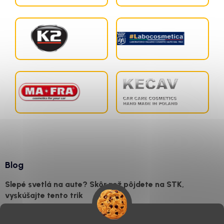
Blog
Slepé svetlá na aute? Skôr než pôjdete na STK,
vyskúšajte tento trik
7.8.2026