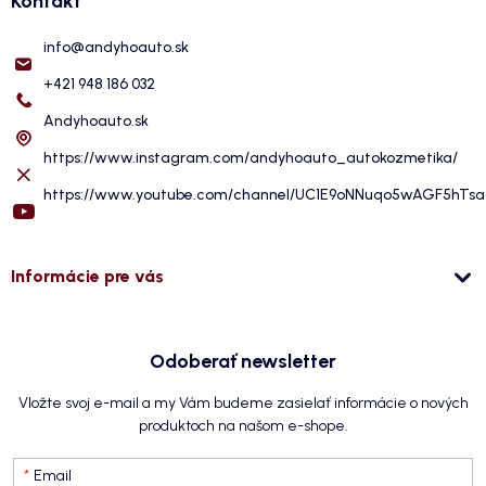
Kontakt
info
@
andyhoauto.sk
+421 948 186 032
Andyhoauto.sk
https://www.instagram.com/andyhoauto_autokozmetika/
https://www.youtube.com/channel/UC1E9oNNuqo5wAGF5hTs
Informácie pre vás
Odoberať newsletter
Vložte svoj e-mail a my Vám budeme zasielať informácie o nových
produktoch na našom e-shope.
Email