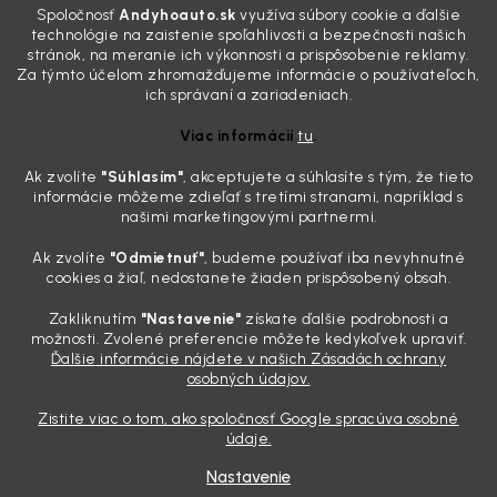
Všimli ste si, že vaše auto vyzerá o päť rokov staršie, než v
Spoločnosť
Andyhoauto.sk
využíva súbory cookie a ďalšie
skutočnosti je? Často za to môžu práve „slepé“ svetlomety. Ten
technológie na zaistenie spoľahlivosti a bezpečnosti našich
mliečny, drsný povrch nie je len estetická vada. Keď slnko a soľ urobia
stránok, na meranie ich výkonnosti a prispôsobenie reklamy.
svoje, plexisklo začne svetlo rozptyľovať namiesto to...
Za týmto účelom zhromažďujeme informácie o používateľoch,
Zabudnite na handru. Ak chcete mať auto naozaj čisté,
ich správaní a zariadeniach.
potrebujete tento nástroj za pár eur
Viac informácií
tu
.
4.8.2026
Ak zvolíte
"Súhlasím
"
, akceptujete a súhlasíte s tým, že tieto
Poznáte ten moment. Vonku svieti slnko, vy sedíte v čerstvo
informácie môžeme zdieľať s tretími stranami, napríklad s
„upratanom“ aute, no pri pohľade na palubnú dosku vás ide poraziť. V
našimi marketingovými partnermi.
mriežkach ventilácie, okolo tlačidiel a v švíkoch sedačiek na vás stále
drzo pozerá prach. Handra ani vysávač tam jednodu...
Ak zvolíte
"Odmietnuť"
, budeme používať iba nevyhnutné
Detailing nemusí stáť výplatu: 5 kúskov autokozmetiky,
cookies a žiaľ, nedostanete žiaden prispôsobený obsah.
ktoré sa teraz reálne oplatia
Zakliknutím
"Nastavenie"
získate ďalšie podrobnosti a
31.7.2026
možnosti. Zvolené preferencie môžete kedykoľvek upraviť.
Ďalšie informácie nájdete v našich Zásadách ochrany
Sobotné ráno, káva v ruke a pred vami zaprášená kapota. Pre
osobných údajov.
niekoho nuda, pre nás najlepší relax. Lenže keď si v košíku spočítate
všetky tie fľaštičky, šampóny a utierky, výsledná suma vie poriadne
Zistite viac o tom, ako spoločnosť Google spracúva osobné
pokaziť náladu. Dobrá správa je, že aj profi výbava ...
údaje.
Nastavenie