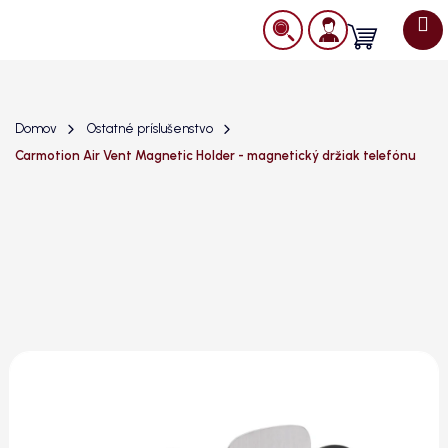
Prejsť
na
Nákupný
obsah
košík
Domov
Ostatné príslušenstvo
Carmotion Air Vent Magnetic Holder - magnetický držiak telefónu