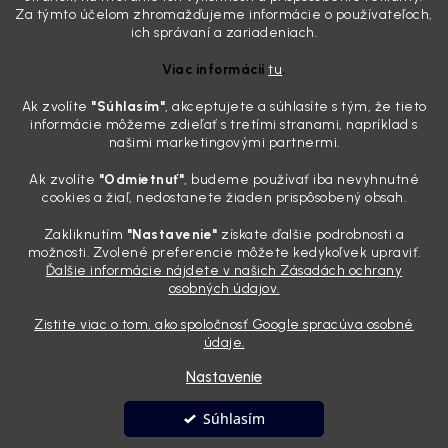
svoje, plexisklo začne svetlo rozptyľovať namiesto to...
Za týmto účelom zhromažďujeme informácie o používateľoch,
Zabudnite na handru. Ak chcete mať auto naozaj čisté,
ich správaní a zariadeniach.
potrebujete tento nástroj za pár eur
Viac informácií
tu
.
4.8.2026
Ak zvolíte
"Súhlasím
"
, akceptujete a súhlasíte s tým, že tieto
Poznáte ten moment. Vonku svieti slnko, vy sedíte v čerstvo
informácie môžeme zdieľať s tretími stranami, napríklad s
„upratanom“ aute, no pri pohľade na palubnú dosku vás ide poraziť. V
našimi marketingovými partnermi.
mriežkach ventilácie, okolo tlačidiel a v švíkoch sedačiek na vás stále
drzo pozerá prach. Handra ani vysávač tam jednodu...
Ak zvolíte
"Odmietnuť"
, budeme používať iba nevyhnutné
Detailing nemusí stáť výplatu: 5 kúskov autokozmetiky,
cookies a žiaľ, nedostanete žiaden prispôsobený obsah.
ktoré sa teraz reálne oplatia
Zakliknutím
"Nastavenie"
získate ďalšie podrobnosti a
31.7.2026
možnosti. Zvolené preferencie môžete kedykoľvek upraviť.
Ďalšie informácie nájdete v našich Zásadách ochrany
Sobotné ráno, káva v ruke a pred vami zaprášená kapota. Pre
osobných údajov.
niekoho nuda, pre nás najlepší relax. Lenže keď si v košíku spočítate
všetky tie fľaštičky, šampóny a utierky, výsledná suma vie poriadne
Zistite viac o tom, ako spoločnosť Google spracúva osobné
pokaziť náladu. Dobrá správa je, že aj profi výbava ...
údaje.
Nastavenie
Vytvoril Shoptet
Súhlasím