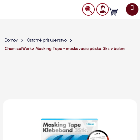
Prejsť
na
Nákupný
obsah
košík
Domov
Ostatné príslušenstvo
ChemicalWorkz Masking Tape - maskovacia páska, 3ks v balení