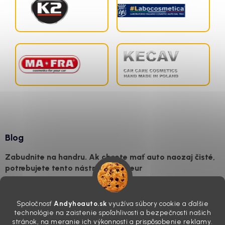
Blog
Zabudnite na handru. Ak chcete mať auto naozaj čisté,
potrebujete tento nástroj za pár eur
4.8.2026
Poznáte ten moment. Vonku svieti slnko, vy sedíte v čerstvo
Spoločnosť
Andyhoauto.sk
využíva súbory cookie a ďalšie
„upratanom“ aute, no pri pohľade na palubnú dosku vás ide poraziť. V
technológie na zaistenie spoľahlivosti a bezpečnosti našich
mriežkach ventilácie, okolo tlačidiel a v švíkoch sedačiek na vás stále
stránok, na meranie ich výkonnosti a prispôsobenie reklamy.