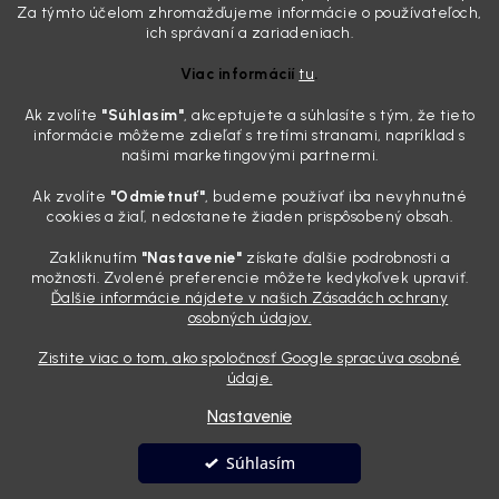
drzo pozerá prach. Handra ani vysávač tam jednodu...
Za týmto účelom zhromažďujeme informácie o používateľoch,
Detailing nemusí stáť výplatu: 5 kúskov autokozmetiky,
ich správaní a zariadeniach.
ktoré sa teraz reálne oplatia
Viac informácií
tu
.
31.7.2026
Ak zvolíte
"Súhlasím
"
, akceptujete a súhlasíte s tým, že tieto
Sobotné ráno, káva v ruke a pred vami zaprášená kapota. Pre
informácie môžeme zdieľať s tretími stranami, napríklad s
niekoho nuda, pre nás najlepší relax. Lenže keď si v košíku spočítate
našimi marketingovými partnermi.
všetky tie fľaštičky, šampóny a utierky, výsledná suma vie poriadne
pokaziť náladu. Dobrá správa je, že aj profi výbava ...
Ak zvolíte
"Odmietnuť"
, budeme používať iba nevyhnutné
Zabudnite na šmuhy: 7 overených vychytávok, ktoré z
cookies a žiaľ, nedostanete žiaden prispôsobený obsah.
vášho auta urobia magnet na pohľady
Zakliknutím
"Nastavenie"
získate ďalšie podrobnosti a
28.7.2026
možnosti. Zvolené preferencie môžete kedykoľvek upraviť.
Ďalšie informácie nájdete v našich Zásadách ochrany
Poznáte ten pocit. Sobota ráno, slnko sa oprie do laku a vy namiesto
osobných údajov.
radosti vidíte len šedý povlak, zaschnuté kvapky a kolesá čierne od
brzdového prachu. Pre niekoho je to len stroj na presun z bodu A do
Zistite viac o tom, ako spoločnosť Google spracúva osobné
bodu B, ale pre nás je to vizitka. Nič nepoka...
údaje.
Nastavenie
Vytvoril Shoptet
Súhlasím
Copyright 2026
Andyhoauto
. Všetky práva vyhradené.
Upraviť