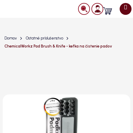
Prejsť
na
Nákupný
obsah
košík
Domov
Ostatné príslušenstvo
ChemicalWorkz Pad Brush & Knife - kefka na čistenie padov