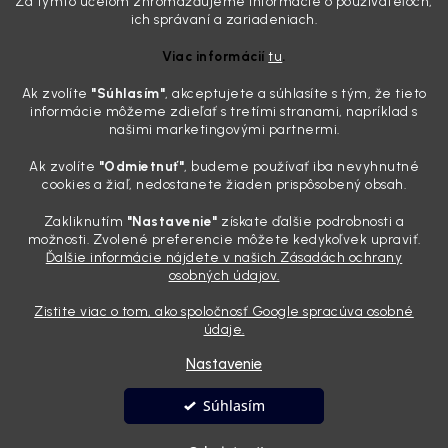
Za týmto účelom zhromažďujeme informácie o používateľoch,
Detailing nemusí stáť výplatu: 5 kúskov autokozmetiky,
ich správaní a zariadeniach.
ktoré sa teraz reálne oplatia
Viac informácií
tu
.
31.7.2026
Ak zvolíte
"Súhlasím
"
, akceptujete a súhlasíte s tým, že tieto
Sobotné ráno, káva v ruke a pred vami zaprášená kapota. Pre
informácie môžeme zdieľať s tretími stranami, napríklad s
niekoho nuda, pre nás najlepší relax. Lenže keď si v košíku spočítate
našimi marketingovými partnermi.
všetky tie fľaštičky, šampóny a utierky, výsledná suma vie poriadne
pokaziť náladu. Dobrá správa je, že aj profi výbava ...
Ak zvolíte
"Odmietnuť"
, budeme používať iba nevyhnutné
Zabudnite na šmuhy: 7 overených vychytávok, ktoré z
cookies a žiaľ, nedostanete žiaden prispôsobený obsah.
vášho auta urobia magnet na pohľady
Zakliknutím
"Nastavenie"
získate ďalšie podrobnosti a
28.7.2026
možnosti. Zvolené preferencie môžete kedykoľvek upraviť.
Ďalšie informácie nájdete v našich Zásadách ochrany
Poznáte ten pocit. Sobota ráno, slnko sa oprie do laku a vy namiesto
osobných údajov.
radosti vidíte len šedý povlak, zaschnuté kvapky a kolesá čierne od
brzdového prachu. Pre niekoho je to len stroj na presun z bodu A do
Zistite viac o tom, ako spoločnosť Google spracúva osobné
bodu B, ale pre nás je to vizitka. Nič nepoka...
údaje.
Nastavenie
Vytvoril Shoptet
Súhlasím
Copyright 2026
Andyhoauto
. Všetky práva vyhradené.
Upraviť