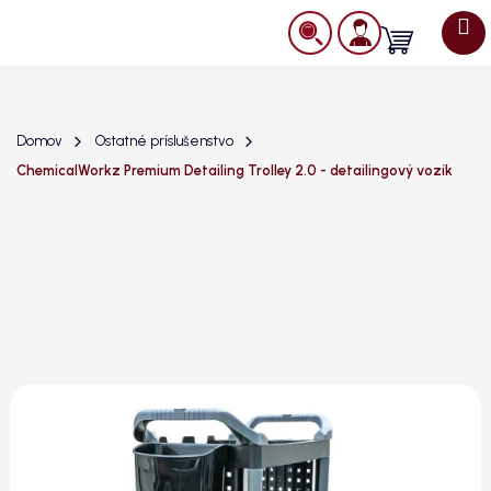
Prejsť
na
Nákupný
obsah
košík
Domov
Ostatné príslušenstvo
ChemicalWorkz Premium Detailing Trolley 2.0 - detailingový vozík