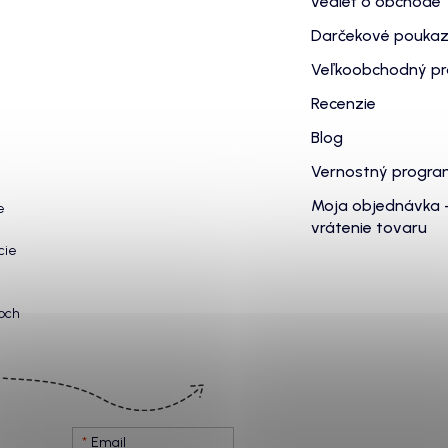
vedieť o obchode
Darčekové pouka
Veľkoobchodný p
Recenzie
Blog
Vernostný progr
Moja objednávka 
e
vrátenie tovaru
cie
och
Email