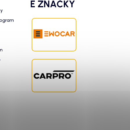
É ZNAČKY
zy
rogram
am
-