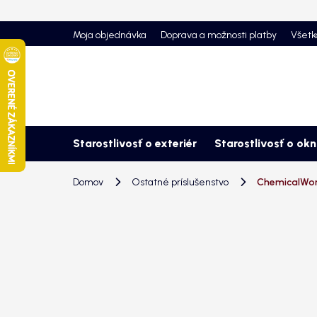
Prejsť
na
Moja objednávka
Doprava a možnosti platby
Všetk
obsah
Starostlivosť o exteriér
Starostlivosť o ok
Domov
Ostatné príslušenstvo
ChemicalWor