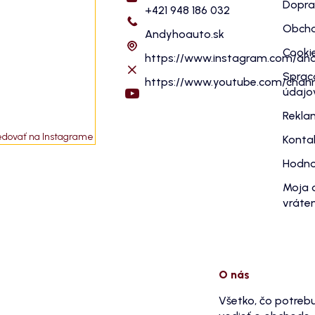
Dopra
+421 948 186 032
Obcho
Andyhoauto.sk
Cooki
https://www.instagram.com/an
Sprac
https://www.youtube.com/cha
údajo
Rekla
edovať na Instagrame
Konta
Hodno
Moja 
vráten
O nás
Všetko, čo potreb