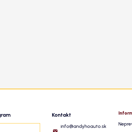
Infor
gram
Kontakt
Nepre
info
@
andyhoauto.sk