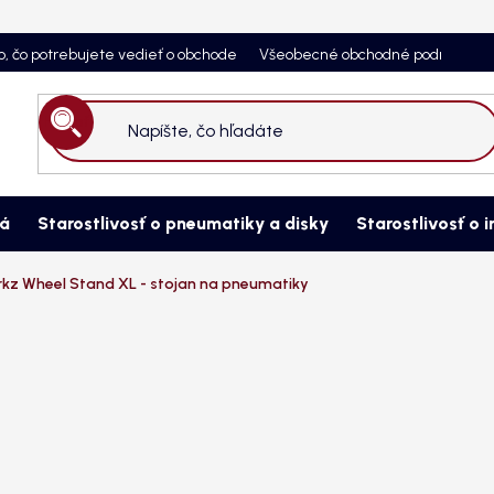
o, čo potrebujete vedieť o obchode
Všeobecné obchodné podmienky
Hľadať
ná
Starostlivosť o pneumatiky a disky
Starostlivosť o i
kz Wheel Stand XL - stojan na pneumatiky