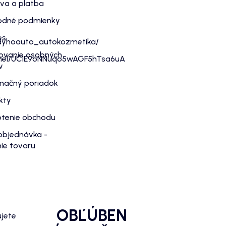
va a platba
dné podmienky
es
dyhoauto_autokozmetika/
ovanie osobných
nnel/UC1E9oNNuqo5wAGF5hTsa6uA
v
mačný poriadok
kty
tenie obchodu
objednávka -
ie tovaru
OBĽÚBEN
ujete