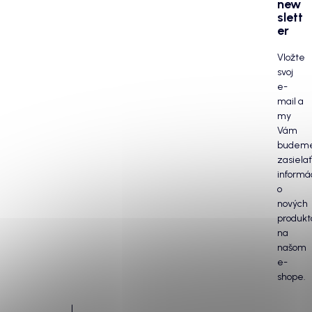
new
slett
er
Vložte
svoj
e-
mail a
my
Vám
budem
zasielať
informá
o
nových
produkt
na
našom
e-
shope.