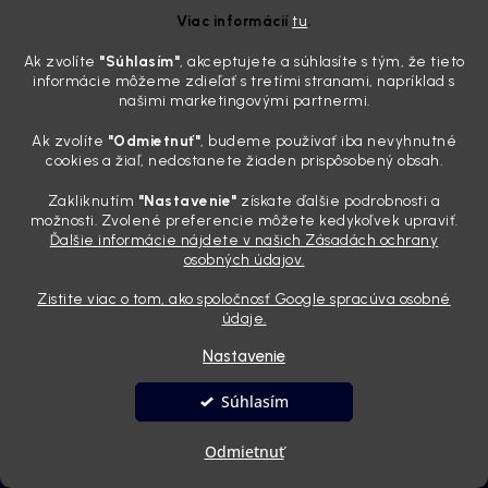
potrebujete tento nástroj za pár eur
Viac informácií
tu
.
4.8.2026
Ak zvolíte
"Súhlasím
"
, akceptujete a súhlasíte s tým, že tieto
Poznáte ten moment. Vonku svieti slnko, vy sedíte v čerstvo
informácie môžeme zdieľať s tretími stranami, napríklad s
„upratanom“ aute, no pri pohľade na palubnú dosku vás ide poraziť. V
našimi marketingovými partnermi.
mriežkach ventilácie, okolo tlačidiel a v švíkoch sedačiek na vás stále
drzo pozerá prach. Handra ani vysávač tam jednodu...
Ak zvolíte
"Odmietnuť"
, budeme používať iba nevyhnutné
Detailing nemusí stáť výplatu: 5 kúskov autokozmetiky,
cookies a žiaľ, nedostanete žiaden prispôsobený obsah.
ktoré sa teraz reálne oplatia
Zakliknutím
"Nastavenie"
získate ďalšie podrobnosti a
31.7.2026
možnosti. Zvolené preferencie môžete kedykoľvek upraviť.
Ďalšie informácie nájdete v našich Zásadách ochrany
Sobotné ráno, káva v ruke a pred vami zaprášená kapota. Pre
osobných údajov.
niekoho nuda, pre nás najlepší relax. Lenže keď si v košíku spočítate
všetky tie fľaštičky, šampóny a utierky, výsledná suma vie poriadne
Zistite viac o tom, ako spoločnosť Google spracúva osobné
pokaziť náladu. Dobrá správa je, že aj profi výbava ...
údaje.
Nastavenie
Vytvoril Shoptet
Súhlasím
Copyright 2026
Andyhoauto
. Všetky práva vyhradené.
Upraviť
Odmietnuť
nastavenie cookies