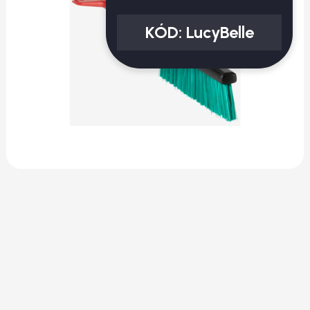
KÓD:
LucyBelle