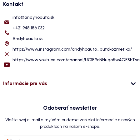
Kontakt
info
@
andyhoauto.sk
+421 948 186 032
Andyhoauto.sk
https://www.instagram.com/andyhoauto_autokozmetika/
https://www.youtube.com/channel/UC1E9oNNuqo5wAGF5hTs
Informácie pre vás
Odoberať newsletter
Vložte svoj e-mail a my Vám budeme zasielať informácie o nových
produktoch na našom e-shope.