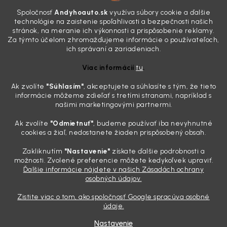
Poznáte ten moment. Vonku svieti slnko, vy sedíte v čerstvo
Spoločnosť
Andyhoauto.sk
využíva súbory cookie a ďalšie
„upratanom“ aute, no pri pohľade na palubnú dosku vás ide poraziť. V
technológie na zaistenie spoľahlivosti a bezpečnosti našich
mriežkach ventilácie, okolo tlačidiel a v švíkoch sedačiek na vás stále
stránok, na meranie ich výkonnosti a prispôsobenie reklamy.
drzo pozerá prach. Handra ani vysávač tam jednodu...
Za týmto účelom zhromažďujeme informácie o používateľoch,
Detailing nemusí stáť výplatu: 5 kúskov autokozmetiky,
ich správaní a zariadeniach.
ktoré sa teraz reálne oplatia
Viac informácií
tu
.
31.7.2026
Ak zvolíte
"Súhlasím
"
, akceptujete a súhlasíte s tým, že tieto
Sobotné ráno, káva v ruke a pred vami zaprášená kapota. Pre
informácie môžeme zdieľať s tretími stranami, napríklad s
niekoho nuda, pre nás najlepší relax. Lenže keď si v košíku spočítate
našimi marketingovými partnermi.
všetky tie fľaštičky, šampóny a utierky, výsledná suma vie poriadne
pokaziť náladu. Dobrá správa je, že aj profi výbava ...
Ak zvolíte
"Odmietnuť"
, budeme používať iba nevyhnutné
Zabudnite na šmuhy: 7 overených vychytávok, ktoré z
cookies a žiaľ, nedostanete žiaden prispôsobený obsah.
vášho auta urobia magnet na pohľady
Zakliknutím
"Nastavenie"
získate ďalšie podrobnosti a
28.7.2026
možnosti. Zvolené preferencie môžete kedykoľvek upraviť.
Ďalšie informácie nájdete v našich Zásadách ochrany
Poznáte ten pocit. Sobota ráno, slnko sa oprie do laku a vy namiesto
osobných údajov.
radosti vidíte len šedý povlak, zaschnuté kvapky a kolesá čierne od
brzdového prachu. Pre niekoho je to len stroj na presun z bodu A do
Zistite viac o tom, ako spoločnosť Google spracúva osobné
bodu B, ale pre nás je to vizitka. Nič nepoka...
údaje.
Nastavenie