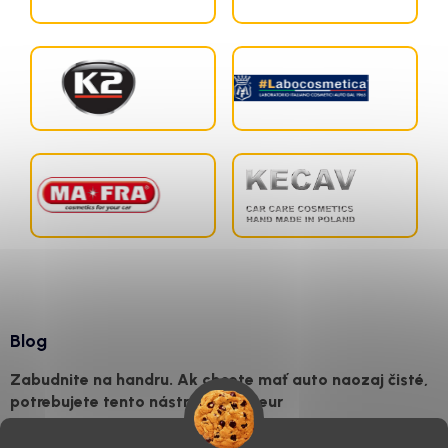
Blog
Zabudnite na handru. Ak chcete mať auto naozaj čisté,
potrebujete tento nástroj za pár eur
4.8.2026