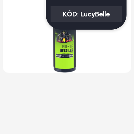
KÓD:
LucyBelle