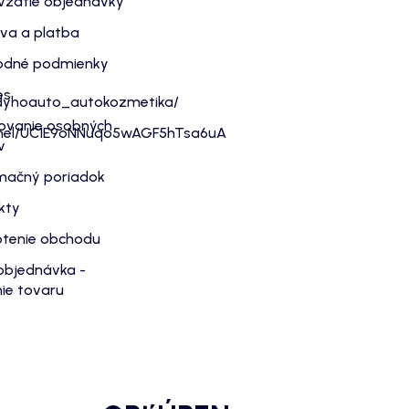
vzatie objednávky
va a platba
dné podmienky
es
dyhoauto_autokozmetika/
ovanie osobných
nnel/UC1E9oNNuqo5wAGF5hTsa6uA
v
mačný poriadok
kty
tenie obchodu
objednávka -
ie tovaru