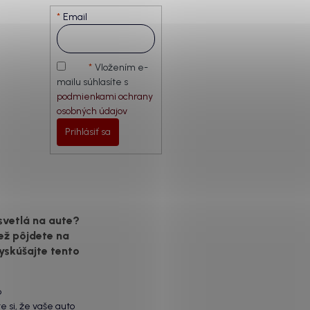
Email
Vložením e-
mailu súhlasíte s
podmienkami ochrany
osobných údajov
Prihlásiť sa
svetlá na aute?
ež pôjdete na
yskúšajte tento
6
te si, že vaše auto