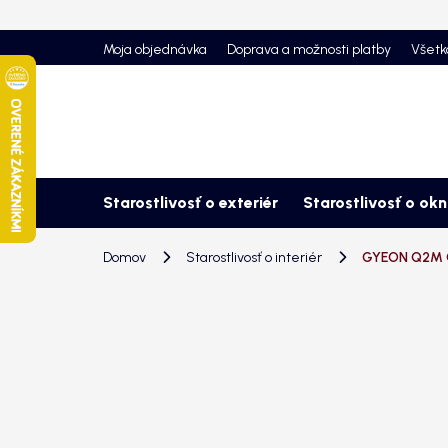
Prejsť
na
Moja objednávka
Doprava a možnosti platby
Všetk
obsah
Starostlivosť o exteriér
Starostlivosť o ok
Domov
Starostlivosť o interiér
GYEON Q2M O