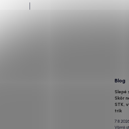
Blog
Slepé 
Skôr n
STK, v
trik
7.8.202
Všimli s