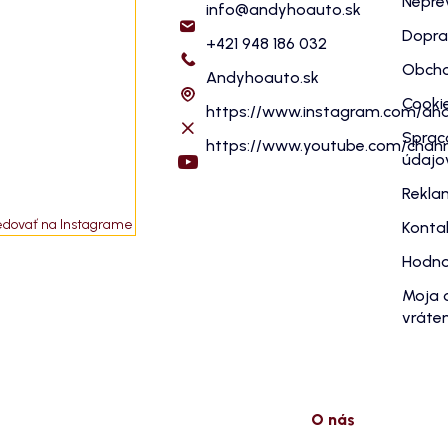
Nepre
info
@
andyhoauto.sk
Dopra
+421 948 186 032
Obcho
Andyhoauto.sk
Cooki
https://www.instagram.com/an
Sprac
https://www.youtube.com/cha
údajo
Rekla
edovať na Instagrame
Konta
Hodno
Moja 
vráten
O nás