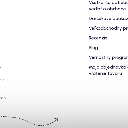
Všetko, čo potreb
vedieť o obchode
Darčekové pouka
Veľkoobchodný p
Recenzie
Blog
Vernostný progr
Moja objednávka 
e
vrátenie tovaru
cie
och