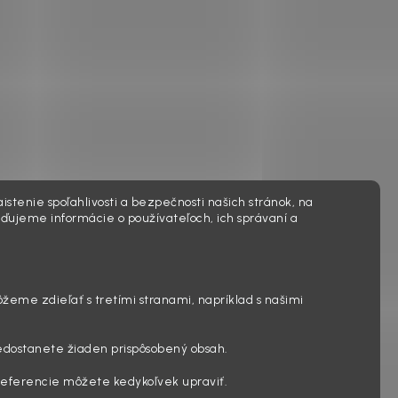
istenie spoľahlivosti a bezpečnosti našich stránok, na
ďujeme informácie o používateľoch, ich správaní a
ôžeme zdieľať s tretími stranami, napríklad s našimi
edostanete žiaden prispôsobený obsah.
preferencie môžete kedykoľvek upraviť.