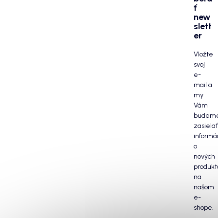
ť
new
slett
er
Vložte
svoj
e-
mail a
my
Vám
budem
zasielať
informá
o
nových
produkt
na
našom
e-
shope.