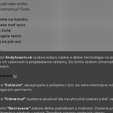
 päť rokov staršie,
utočnosti je? Často
ôžu práve „slepé“
ite na handru.
ety. Ten mliečny,
cete mať auto
vrch nie je len
 čisté,
á vada. Keď slnko a soľ
voje, plexisklo začne
ujete tento
rozptyľovať namiesto
j za pár eur
6
e ten moment. Vonku
osť
Andyhoauto.sk
využíva súbory cookie a ďalšie technológie na za
lnko, vy sedíte v
 ich výkonnosti a prispôsobenie reklamy. Za týmto účelom zhromaž
niach.
 „upratanom“ aute, no
ľade na palubnú dosku
formácií
tu
.
ing nemusí stáť
poraziť. V mriežkach
u: 5 kúskov
e, okolo tlačidiel a v
íte
"Súhlasím
"
, akceptujete a súhlasíte s tým, že tieto informácie m
zmetiky, ktoré sa
sedačiek na vás stále
ngovými partnermi.
zerá prach. Handra
reálne oplatia
ávač tam jednodu...
íte
"Odmietnuť"
, budeme používať iba nevyhnutné cookies a žiaľ, n
6
 ráno, káva v ruke a
utím
"Nastavenie"
získate ďalšie podrobnosti a možnosti. Zvolené 
informácie nájdete v našich Zásadách ochrany osobných údajov.