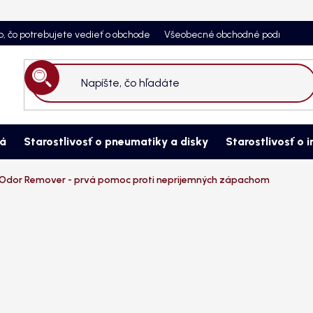
o, čo potrebujete vedieť o obchode
Všeobecné obchodné podmienky
Hľadať
ná
Starostlivosť o pneumatiky a disky
Starostlivosť o i
dor Remover - prvá pomoc proti neprijemných zápachom