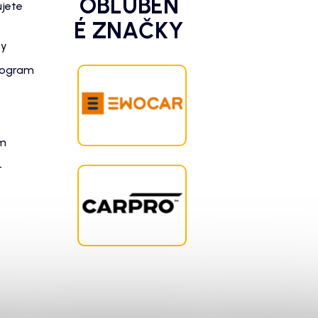
OBĽÚBEN
ujete
É ZNAČKY
zy
rogram
am
-