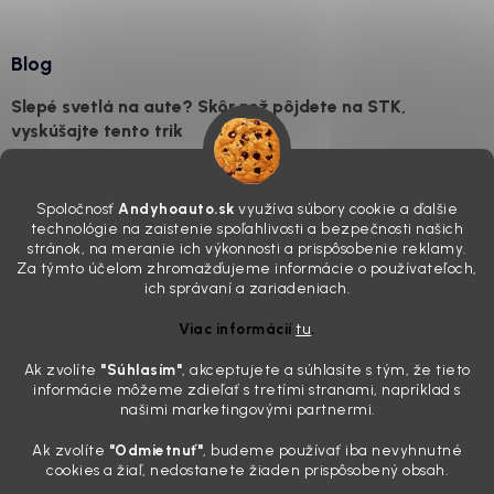
Blog
Slepé svetlá na aute? Skôr než pôjdete na STK,
vyskúšajte tento trik
7.8.2026
Všimli ste si, že vaše auto vyzerá o päť rokov staršie, než v
Spoločnosť
Andyhoauto.sk
využíva súbory cookie a ďalšie
skutočnosti je? Často za to môžu práve „slepé“ svetlomety. Ten
technológie na zaistenie spoľahlivosti a bezpečnosti našich
mliečny, drsný povrch nie je len estetická vada. Keď slnko a soľ urobia
stránok, na meranie ich výkonnosti a prispôsobenie reklamy.
svoje, plexisklo začne svetlo rozptyľovať namiesto to...
Za týmto účelom zhromažďujeme informácie o používateľoch,
Zabudnite na handru. Ak chcete mať auto naozaj čisté,
ich správaní a zariadeniach.
potrebujete tento nástroj za pár eur
Viac informácií
tu
.
4.8.2026
Ak zvolíte
"Súhlasím
"
, akceptujete a súhlasíte s tým, že tieto
Poznáte ten moment. Vonku svieti slnko, vy sedíte v čerstvo
informácie môžeme zdieľať s tretími stranami, napríklad s
„upratanom“ aute, no pri pohľade na palubnú dosku vás ide poraziť. V
našimi marketingovými partnermi.
mriežkach ventilácie, okolo tlačidiel a v švíkoch sedačiek na vás stále
drzo pozerá prach. Handra ani vysávač tam jednodu...
Ak zvolíte
"Odmietnuť"
, budeme používať iba nevyhnutné
Detailing nemusí stáť výplatu: 5 kúskov autokozmetiky,
cookies a žiaľ, nedostanete žiaden prispôsobený obsah.
ktoré sa teraz reálne oplatia