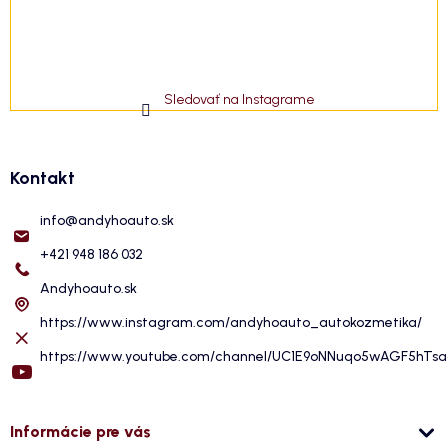
Sledovať na Instagrame
Kontakt
info
@
andyhoauto.sk
+421 948 186 032
Andyhoauto.sk
https://www.instagram.com/andyhoauto_autokozmetika/
https://www.youtube.com/channel/UC1E9oNNuqo5wAGF5hTs
Informácie pre vás