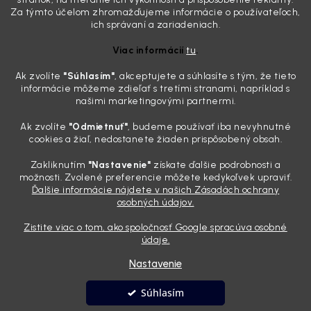
svoje, plexisklo začne svetlo rozptyľovať namiesto to...
Za týmto účelom zhromažďujeme informácie o používateľoch,
Zabudnite na handru. Ak chcete mať auto naozaj čisté,
ich správaní a zariadeniach.
potrebujete tento nástroj za pár eur
Viac informácií
tu
.
4.8.2026
Ak zvolíte
"Súhlasím
"
, akceptujete a súhlasíte s tým, že tieto
Poznáte ten moment. Vonku svieti slnko, vy sedíte v čerstvo
informácie môžeme zdieľať s tretími stranami, napríklad s
„upratanom“ aute, no pri pohľade na palubnú dosku vás ide poraziť. V
našimi marketingovými partnermi.
mriežkach ventilácie, okolo tlačidiel a v švíkoch sedačiek na vás stále
drzo pozerá prach. Handra ani vysávač tam jednodu...
Ak zvolíte
"Odmietnuť"
, budeme používať iba nevyhnutné
Detailing nemusí stáť výplatu: 5 kúskov autokozmetiky,
cookies a žiaľ, nedostanete žiaden prispôsobený obsah.
ktoré sa teraz reálne oplatia
Zakliknutím
"Nastavenie"
získate ďalšie podrobnosti a
31.7.2026
možnosti. Zvolené preferencie môžete kedykoľvek upraviť.
Ďalšie informácie nájdete v našich Zásadách ochrany
Sobotné ráno, káva v ruke a pred vami zaprášená kapota. Pre
osobných údajov.
niekoho nuda, pre nás najlepší relax. Lenže keď si v košíku spočítate
všetky tie fľaštičky, šampóny a utierky, výsledná suma vie poriadne
Zistite viac o tom, ako spoločnosť Google spracúva osobné
pokaziť náladu. Dobrá správa je, že aj profi výbava ...
údaje.
Nastavenie
Vytvoril Shoptet
Súhlasím