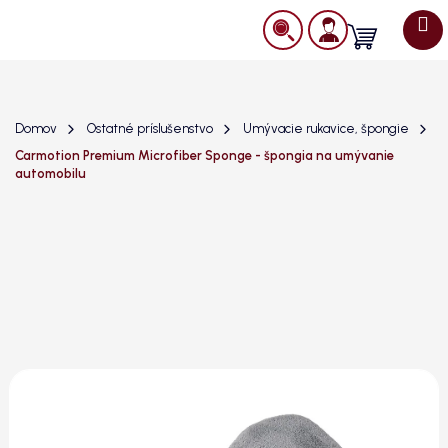
Prejsť
na
Nákupný
obsah
košík
Domov
Ostatné príslušenstvo
Umývacie rukavice, špongie
Carmotion Premium Microfiber Sponge - špongia na umývanie
automobilu