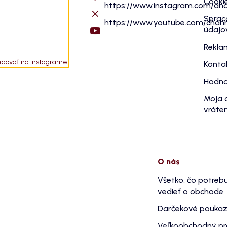
Cooki
https://www.instagram.com/an
Sprac
https://www.youtube.com/cha
údajo
Rekla
edovať na Instagrame
Konta
Hodno
Moja 
vráten
O nás
Všetko, čo potreb
vedieť o obchode
Darčekové pouka
Veľkoobchodný p