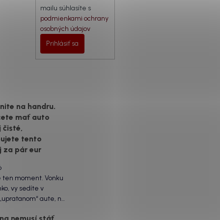
mailu súhlasíte s
podmienkami ochrany
osobných údajov
Prihlásiť sa
ite na handru.
cete mať auto
 čisté,
ujete tento
j za pár eur
6
e ten moment. Vonku
lnko, vy sedíte v
 „upratanom“ aute, no
ľade na palubnú dosku
ing nemusí stáť
poraziť. V mriežkach