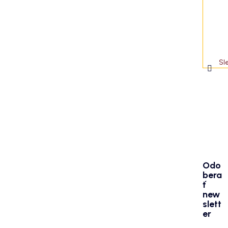
Sl
Odo
bera
ť
new
slett
er