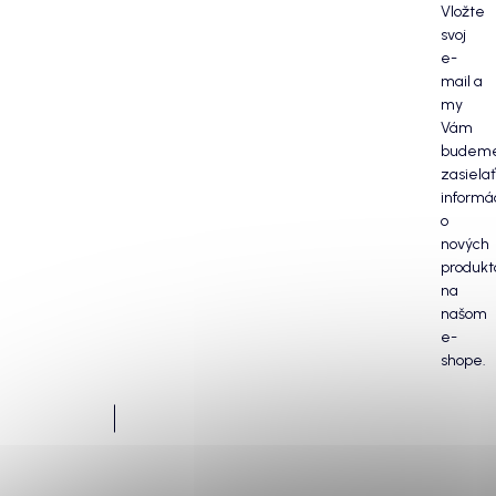
Vložte
svoj
e-
mail a
my
Vám
budem
zasielať
informá
o
nových
produkt
na
našom
e-
shope.