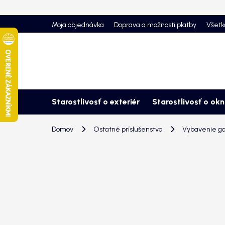
Prejsť
na
Moja objednávka
Doprava a možnosti platby
Všetk
obsah
Starostlivosť o exteriér
Starostlivosť o ok
Domov
Ostatné príslušenstvo
Vybavenie g