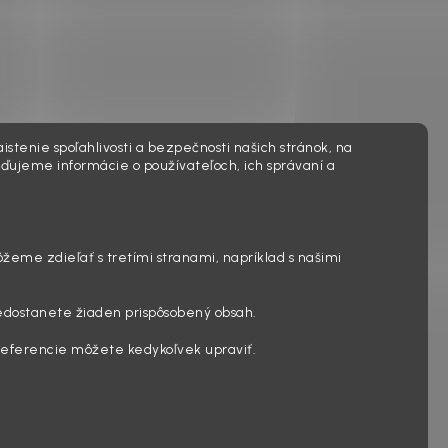
istenie spoľahlivosti a bezpečnosti našich stránok, na
ďujeme informácie o používateľoch, ich správaní a
ôžeme zdieľať s tretími stranami, napríklad s našimi
edostanete žiaden prispôsobený obsah.
preferencie môžete kedykoľvek upraviť.