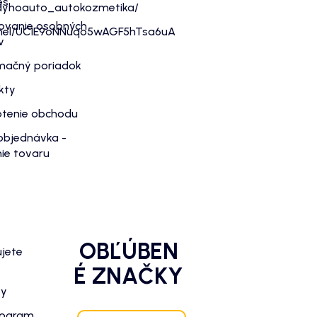
es
dyhoauto_autokozmetika/
ovanie osobných
nnel/UC1E9oNNuqo5wAGF5hTsa6uA
v
mačný poriadok
kty
tenie obchodu
objednávka -
ie tovaru
OBĽÚBEN
ujete
É ZNAČKY
zy
rogram