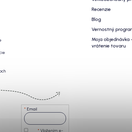
Recenzie
Blog
Vernostný progr
Moja objednávka 
e
vrátenie tovaru
cie
och
Email
Vložením e-