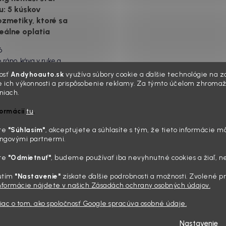
u: 5 kúskov
e, okolo tlačidiel a v
zmetiky, ktoré sa
sedačiek na vás stále
zerá prach. Handra
reálne oplatia
ávač tam jednodu...
6
 ráno, káva v ruke a
mi zaprášená kapota.
osť
Andyhoauto.sk
využíva súbory cookie a ďalšie technológie na za
koho nuda, pre nás
 ich výkonnosti a prispôsobenie reklamy. Za týmto účelom zhromaž
 relax. Lenže keď si v
niach.
ite na šmuhy: 7
počítate všetky tie
formácií
tu
.
ých vychytávok,
y, šampóny a utierky,
z vášho auta
á suma vie poriadne
íte
"Súhlasím
"
, akceptujete a súhlasíte s tým, že tieto informácie m
 náladu. Dobrá správa
a magnet na
ngovými partnermi.
 profi výbava ...
dy
íte
"Odmietnuť"
, budeme používať iba nevyhnutné cookies a žiaľ, n
26
 ten pocit. Sobota
utím
"Nastavenie"
získate ďalšie podrobnosti a možnosti. Zvolené 
informácie nájdete v našich Zásadách ochrany osobných údajov.
nko sa oprie do laku a
sto radosti vidíte len
viac o tom, ako spoločnosť Google spracúva osobné údaje.
vlak, zaschnuté
a kolesá čierne od
Nastavenie