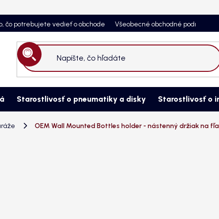
o, čo potrebujete vedieť o obchode
Všeobecné obchodné podmienky
Hľadať
ná
Starostlivosť o pneumatiky a disky
Starostlivosť o i
aráže
OEM Wall Mounted Bottles holder - nástenný držiak na fľaše