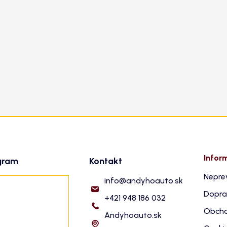
Infor
gram
Kontakt
Nepre
info
@
andyhoauto.sk
Dopra
+421 948 186 032
Obcho
Andyhoauto.sk